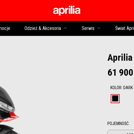
Idź do strony głównej
mocje
Odzież & Akcesoria
Serwis
Świat Apri
Aprili
61 900
KOLOR
:
DARK
Dark B
POJEMNOŚĆ
: