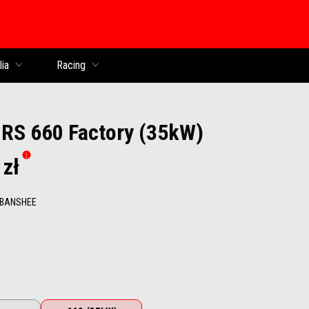
lia
Racing
a RS 660 Factory (35kW)
 zł
 BANSHEE
anshee