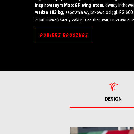
inspirowanym MotoGP wingletom
, dwucylindrowem
wadze 183 kg,
zapewnia wyjątkowe osiągi. RS 660 
zdominować każdy zakręt i zaoferować niezrównane 
POBIERZ BROSZURĘ
DESIGN