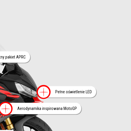
cej informacji na
ny pakiet APRC
Więcej informa
Pełne oświetlenie LED
ji na
Więcej informacji na
Aerodynamika inspirowana MotoGP