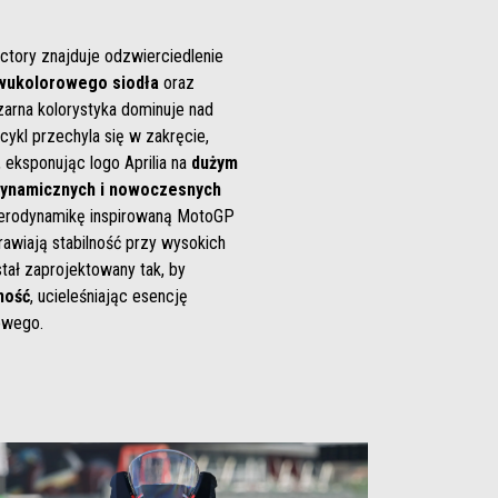
actory znajduje odzwierciedlenie
wukolorowego siodła
oraz
zarna kolorystyka dominuje nad
ykl przechyla się w zakręcie,
 eksponując logo Aprilia na
dużym
ynamicznych i nowoczesnych
erodynamikę inspirowaną MotoGP
awiają stabilność przy wysokich
tał zaprojektowany tak, by
lność
, ucieleśniając esencję
owego.