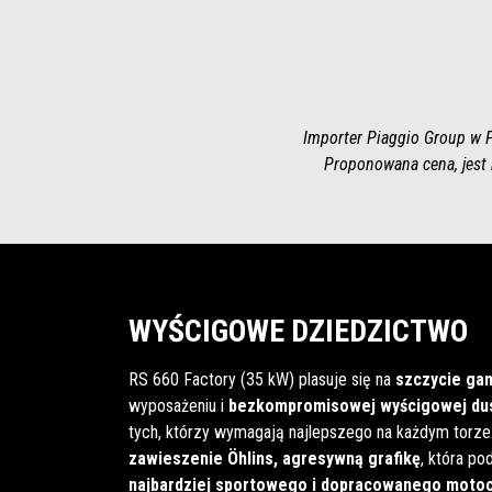
Importer Piaggio Group w P
Proponowana cena, jest 
WYŚCIGOWE DZIEDZICTWO
RS 660 Factory (35 kW) plasuje się na
szczycie ga
wyposażeniu i
bezkompromisowej wyścigowej dus
tych, którzy wymagają najlepszego na każdym torze
zawieszenie Öhlins, agresywną grafikę
, która po
najbardziej sportowego i dopracowanego motocy