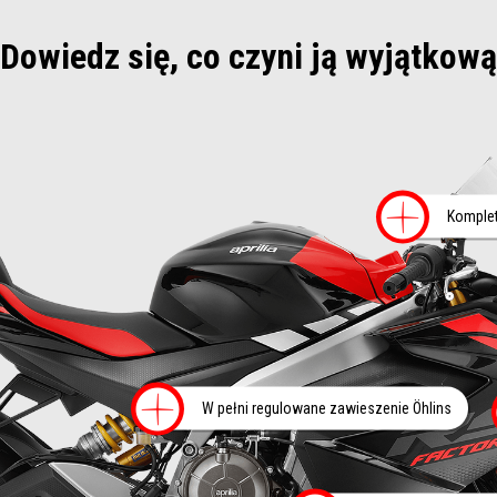
Dowiedz się, co czyni ją wyjątkową
Wię
Komplet
Więcej informac
W pełni regulowane zawieszenie Öhlins