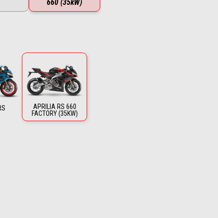
660 (35kW)
APRILIA RS 660
RS
FACTORY (35KW)