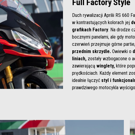
Full Factory Style
Duch rywalizacji Aprilii RS 660 F
w kontrastujących kolorach jej
d
grafikach Factory
. Na drodze c
bocznymi panelami, ale gdy motoc
czerwień przejmuje górne partie,
przednim skrzydle.
Owiewki o
d
liniach,
zostały wzbogacone o a
zawierającą
winglety,
które popr
prędkościach. Każdy element zos
idealnie łączyć
styl i funkcjona
prawdziwego motocykla wyścig