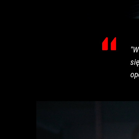
"W
si
op