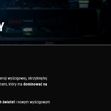
Y
ersji wyścigowej, okrzykniętej
rami, który ma
dominować na
h świateł
i nowym wyścigowym