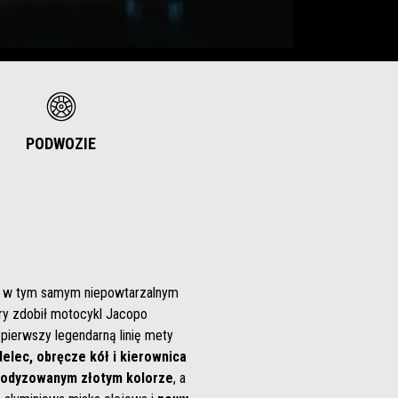
PODWOZIE
pna w tym samym niepowtarzalnym
óry zdobił motocykl Jacopo
 pierwszy legendarną linię mety
elec, obręcze kół i kierownica
odyzowanym złotym kolorze
, a