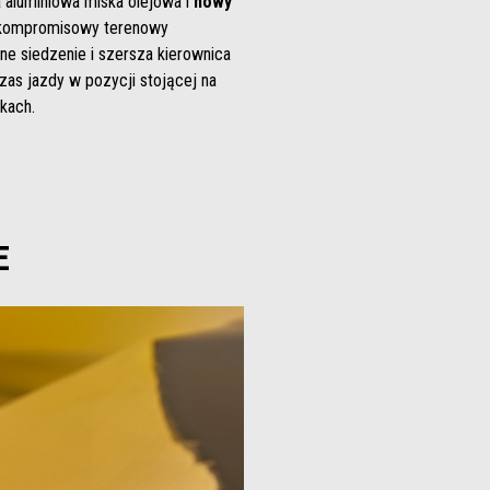
a aluminiowa miska olejowa i
nowy
kompromisowy terenowy
e siedzenie i szersza kierownica
zas jazdy w pozycji stojącej na
kach.
E
informacji na