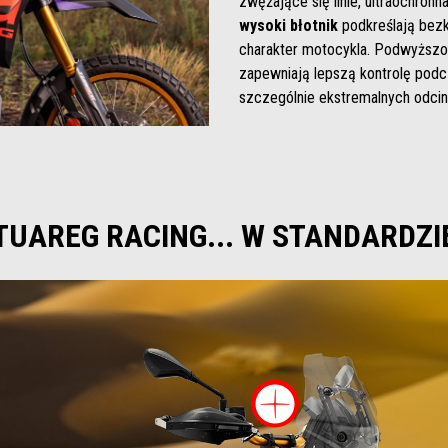
zwężające się linie, ultraochronn
wysoki błotnik
podkreślają bez
charakter motocykla. Podwyższon
zapewniają lepszą kontrolę podc
szczególnie ekstremalnych odcin
TUAREG RACING... W STANDARDZI
Więcej 