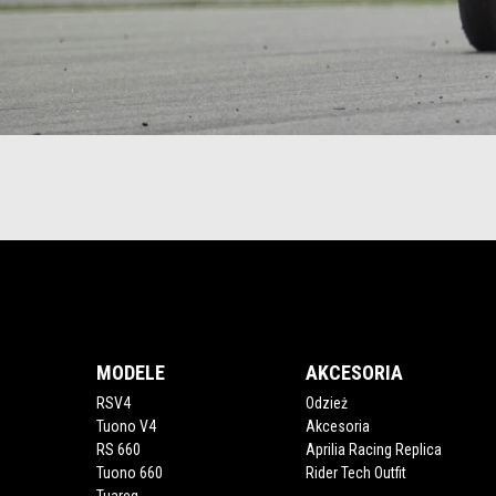
Item
Item
1
1
of
of
5
5
Stopka
MODELE
AKCESORIA
RSV4
Odzież
Tuono V4
Akcesoria
RS 660
Aprilia Racing Replica
Tuono 660
Rider Tech Outfit
Tuareg