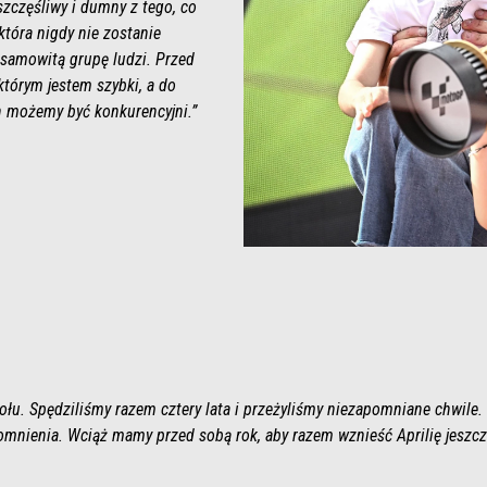
szczęśliwy i dumny z tego, co
która nigdy nie zostanie
esamowitą grupę ludzi. Przed
którym jestem szybki, a do
h możemy być konkurencyjni.”
połu. Spędziliśmy razem cztery lata i przeżyliśmy niezapomniane chwile
mnienia. Wciąż mamy przed sobą rok, aby razem wznieść Aprilię jeszcze