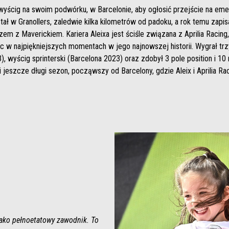
wyścig na swoim podwórku, w Barcelonie, aby ogłosić przejście na em
tał w Granollers, zaledwie kilka kilometrów od padoku, a rok temu zapi
iniszem z Maverickiem. Kariera Aleixa jest ściśle związana z Aprilia Raci
 w najpiękniejszych momentach w jego najnowszej historii. Wygrał trz
3), wyścig sprinterski (Barcelona 2023) oraz zdobył 3 pole position i 1
mi jeszcze długi sezon, począwszy od Barcelony, gdzie Aleix i Aprilia R
 jako pełnoetatowy zawodnik. To