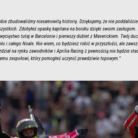
obie zbudowaliśmy niesamowitą historię. Dziękujemy, że nie poddaliście 
zystkich. Zdobyłeś opaskę kapitana na boisku dzięki swoim zasługom.
wycięstwo tutaj w Barcelonie i pierwszy dublet z Maverickiem. Twój duch
ołu i całego Noale. Nie wiem, co będziesz robić w przyszłości, ale zaw
rozdział na rynku zawodników i Aprilia Racing z pewnością nie będzie st
temu zespołowi, który pomogłeś uczynić prawdziwie topowym.”