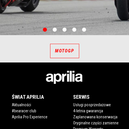
item
item
item
item
item
0
1
2
3
4
MOTOGP
ŚWIAT APRILIA
SERWIS
Aktualności
Usługi posprzedażowe
#bearacer club
4-letnia gwarancja
Aprilia Pro Experience
Zaplanowana konserwacja
Oryginalne części zamienne
Premium Warranty