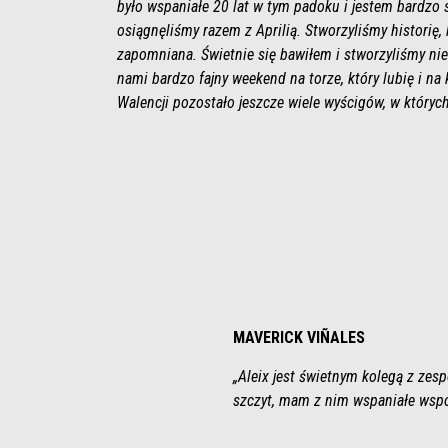
było wspaniałe 20 lat w tym padoku i jestem bardzo 
osiągnęliśmy razem z Aprilią. Stworzyliśmy historię, 
zapomniana. Świetnie się bawiłem i stworzyliśmy ni
nami bardzo fajny weekend na torze, który lubię i na 
Walencji pozostało jeszcze wiele wyścigów, w któryc
MAVERICK VIÑALES
„Aleix jest świetnym kolegą z zes
szczyt, mam z nim wspaniałe wspo