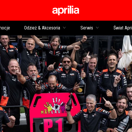
Idź do strony głównej
mocje
Odzież & Akcesoria
Serwis
Świat Apri