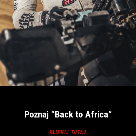
Item
Item
1
1
of
of
1
1
Poznaj “Back to Africa”
KLIKNIJ TUTAJ