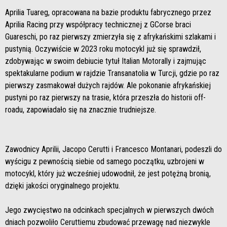
Aprilia Tuareg, opracowana na bazie produktu fabrycznego przez
Aprilia Racing przy współpracy technicznej z GCorse braci
Guareschi, po raz pierwszy zmierzyła się z afrykańskimi szlakami i
pustynią. Oczywiście w 2023 roku motocykl już się sprawdził,
zdobywając w swoim debiucie tytuł Italian Motorally i zajmując
spektakularne podium w rajdzie Transanatolia w Turcji, gdzie po raz
pierwszy zasmakował dużych rajdów. Ale pokonanie afrykańskiej
pustyni po raz pierwszy na trasie, która przeszła do historii off-
roadu, zapowiadało się na znacznie trudniejsze.
Zawodnicy Aprilii, Jacopo Cerutti i Francesco Montanari, podeszli do
wyścigu z pewnością siebie od samego początku, uzbrojeni w
motocykl, który już wcześniej udowodnił, że jest potężną bronią,
dzięki jakości oryginalnego projektu.
Jego zwycięstwo na odcinkach specjalnych w pierwszych dwóch
dniach pozwoliło Ceruttiemu zbudować przewagę nad niezwykle