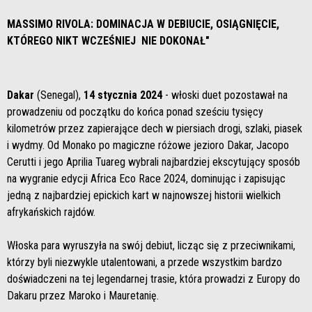
MASSIMO RIVOLA: DOMINACJA W DEBIUCIE, OSIĄGNIĘCIE,
KTÓREGO NIKT WCZEŚNIEJ NIE DOKONAŁ"
Dakar
(Senegal),
14 stycznia 2024
- włoski duet pozostawał na
prowadzeniu od początku do końca ponad sześciu tysięcy
kilometrów przez zapierające dech w piersiach drogi, szlaki, piasek
i wydmy. Od Monako po magiczne różowe jezioro Dakar, Jacopo
Cerutti i jego Aprilia Tuareg wybrali najbardziej ekscytujący sposób
na wygranie edycji Africa Eco Race 2024, dominując i zapisując
jedną z najbardziej epickich kart w najnowszej historii wielkich
afrykańskich rajdów.
Włoska para wyruszyła na swój debiut, licząc się z przeciwnikami,
którzy byli niezwykle utalentowani, a przede wszystkim bardzo
doświadczeni na tej legendarnej trasie, która prowadzi z Europy do
Dakaru przez Maroko i Mauretanię.