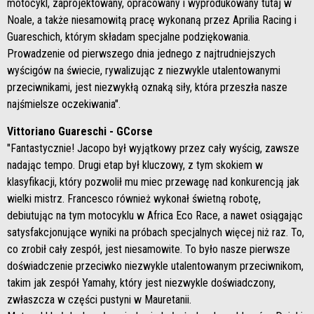
motocykl, zaprojektowany, opracowany i wyprodukowany tutaj w
Noale, a także niesamowitą pracę wykonaną przez Aprilia Racing i
Guareschich, którym składam specjalne podziękowania.
Prowadzenie od pierwszego dnia jednego z najtrudniejszych
wyścigów na świecie, rywalizując z niezwykle utalentowanymi
przeciwnikami, jest niezwykłą oznaką siły, która przeszła nasze
najśmielsze oczekiwania".
Vittoriano Guareschi - GCorse
"Fantastycznie! Jacopo był wyjątkowy przez cały wyścig, zawsze
nadając tempo. Drugi etap był kluczowy, z tym skokiem w
klasyfikacji, który pozwolił mu miec przewagę nad konkurencją jak
wielki mistrz. Francesco również wykonał świetną robotę,
debiutując na tym motocyklu w Africa Eco Race, a nawet osiągając
satysfakcjonujące wyniki na próbach specjalnych więcej niż raz. To,
co zrobił cały zespół, jest niesamowite. To było nasze pierwsze
doświadczenie przeciwko niezwykle utalentowanym przeciwnikom,
takim jak zespół Yamahy, który jest niezwykle doświadczony,
zwłaszcza w części pustyni w Mauretanii.