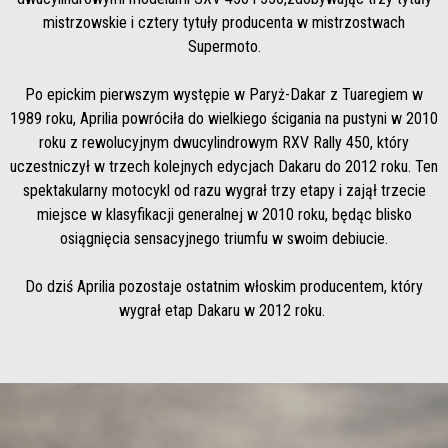
mistrzowskie i cztery tytuły producenta w mistrzostwach
Supermoto.
Po epickim pierwszym występie w Paryż-Dakar z Tuaregiem w
1989 roku, Aprilia powróciła do wielkiego ścigania na pustyni w 2010
roku z rewolucyjnym dwucylindrowym RXV Rally 450, który
uczestniczył w trzech kolejnych edycjach Dakaru do 2012 roku. Ten
spektakularny motocykl od razu wygrał trzy etapy i zajął trzecie
miejsce w klasyfikacji generalnej w 2010 roku, będąc blisko
osiągnięcia sensacyjnego triumfu w swoim debiucie.
Do dziś Aprilia pozostaje ostatnim włoskim producentem, który
wygrał etap Dakaru w 2012 roku.