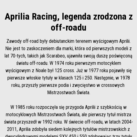
Aprilia Racing, legenda zrodzona z
off-roadu
Zawody off-road były debiutanckim terenem wyścigowym Aprilii.
Nie jest to zaskoczeniem dla marki, która od pierwszych modeli z
lat 70-tych, takich jak Scarabeo, ujawniła swoją duszę poświęconą
światu off-roadu. W 1974 roku pierwszym motocyklem
wyścigowym z Noale był 125 cross. Już w 1977 roku pojawiły się
pierwsze włoskie tytuły w klasach 125 i 250. Następnie, w 1978
roku, przyszły pierwsze podia i zwycięstwo w crossowych
Mistrzostwach Świata.
W 1985 roku rozpoczęła się przygoda Aprilii z szybkością w
motocyklowych Mistrzostwach Świata, ale pierwszy tytuł mistrza
świata przyszedł w 1992 roku. W świecie off-roadu, w latach 2004-
2011, Aprilia zdobyła siedem kolejnych tytułów mistrzowskich z
dwucylindrowymi modelami SXV 450 i 550,zdobywając trzy tytuły