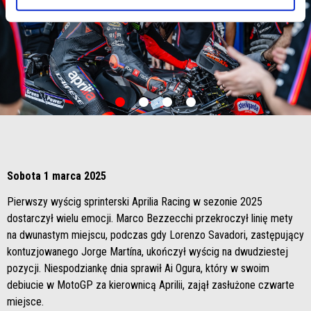
item
item
item
item
0
1
2
3
Item
Item
1
1
of
of
4
4
Sobota 1 marca 2025
Pierwszy wyścig sprinterski Aprilia Racing w sezonie 2025
dostarczył wielu emocji. Marco Bezzecchi przekroczył linię mety
na dwunastym miejscu, podczas gdy Lorenzo Savadori, zastępujący
kontuzjowanego Jorge Martína, ukończył wyścig na dwudziestej
pozycji. Niespodziankę dnia sprawił Ai Ogura, który w swoim
debiucie w MotoGP za kierownicą Aprilii, zajął zasłużone czwarte
miejsce.