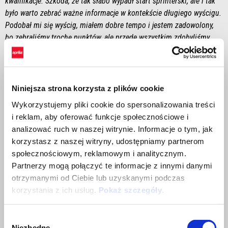
kwalifikacje. Szkoda, że ​​tak słabo wypadł start sprinterski, ale i tak
było warto zebrać ważne informacje w kontekście długiego wyścigu.
Podobał mi się wyścig, miałem dobre tempo i jestem zadowolony,
bo zebraliśmy trochę punktów, ale przede wszystkim zdobyliśmy
kilka ważnych informacji. To był pozytywny weekend, oczywiście
wciąż się uczę i muszę poprawić pewne aspekty, ale razem z moim
zespołem wykonaliśmy dobrą robotę."
Niniejsza strona korzysta z plików cookie
LORENZO SAVADORI
Wykorzystujemy pliki cookie do spersonalizowania treści
"Jesteśmy zadowoleni, ponieważ widzimy, że Aprilie są
i reklam, aby oferować funkcje społecznościowe i
konkurencyjne, zwłaszcza na tak trudnym torze. Nasze RS-GP25 były
analizować ruch w naszej witrynie. Informacje o tym, jak
szybkie zarówno w wyścigu, jak i w time-attacks, co jest niewątpliwie
korzystasz z naszej witryny, udostępniamy partnerom
zaletą. Jeśli chodzi o mnie, to oczywiście nie jest łatwo dostroić
społecznościowym, reklamowym i analitycznym.
ustawienia podczas weekendu wyścigowego, ale poczyniliśmy
Partnerzy mogą połączyć te informacje z innymi danymi
pewne postępy i pojawiło się kilka interesujących aspektów, które
otrzymanymi od Ciebie lub uzyskanymi podczas
będą również przydatne dla rozwoju motocykla.”
korzystania z ich usług.
Pokaż szczegóły
.
MASSIMO RIVOLA
"Mocny wyścig Aprilii. Marco w sesji kwalifikacyjnej nie mógł w pełni
Wybór
pokazać jego prawdziwej prędkości, jesteśmy dumni z tego, jakim
Niezbędne