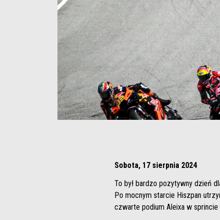
Item
Item
1
1
of
of
3
3
Sobota, 17 sierpnia 2024
To był bardzo pozytywny dzień dl
Po mocnym starcie Hiszpan utrzyma
czwarte podium Aleixa w sprincie i