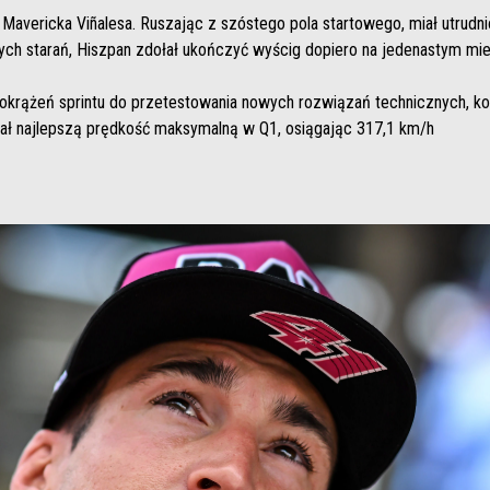
 Mavericka Viñalesa. Ruszając z szóstego pola startowego, miał utrudni
ych starań, Hiszpan zdołał ukończyć wyścig dopiero na jedenastym mie
 okrążeń sprintu do przetestowania nowych rozwiązań technicznych, k
ał najlepszą prędkość maksymalną w Q1, osiągając 317,1 km/h