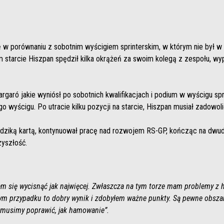
 w porównaniu z sobotnim wyścigiem sprinterskim, w którym nie był w 
 starcie Hiszpan spędził kilka okrążeń za swoim kolegą z zespołu, w
rgaró jakie wyniósł po sobotnich kwalifikacjach i podium w wyścigu spr
 wyścigu. Po utracie kilku pozycji na starcie, Hiszpan musiał zadowol
z dziką kartą, kontynuował pracę nad rozwojem RS-GP, kończąc na dwud
zyszłość.
łem się wycisnąć jak najwięcej. Zwłaszcza na tym torze mam problemy z
tym przypadku to dobry wynik i zdobyłem ważne punkty. Są pewne obszar
e musimy poprawić, jak hamowanie”.