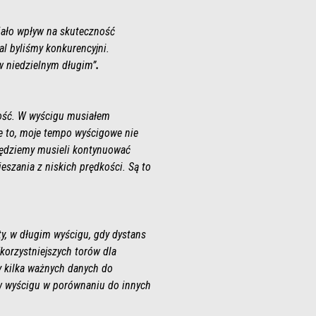
iało wpływ na skuteczność
l byliśmy konkurencyjni.
w niedzielnym długim”
.
łość. W wyścigu musiałem
nie to, moje tempo wyścigowe nie
 będziemy musieli kontynuować
szania z niskich prędkości. Są to
ety, w długim wyścigu, gdy dystans
jkorzystniejszych torów dla
y kilka ważnych danych do
w wyścigu w porównaniu do innych