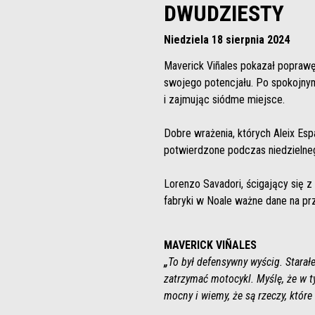
DWUDZIESTY
Niedziela 18 sierpnia 2024
Maverick Viñales pokazał poprawę
swojego potencjału. Po spokojnym
i zajmując siódme miejsce.
Dobre wrażenia, których Aleix Espa
potwierdzone podczas niedzielnego
Lorenzo Savadori, ścigający się 
fabryki w Noale ważne dane na pr
MAVERICK VIÑALES
„
To był defensywny wyścig. Stara
zatrzymać motocykl. Myślę, że w 
mocny i wiemy, że są rzeczy, któr