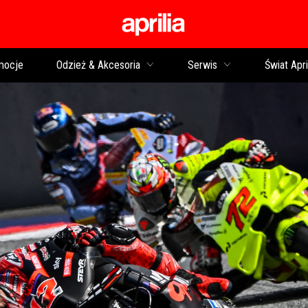
Idź do strony głównej
mocje
Odzież & Akcesoria
Serwis
Świat Apri