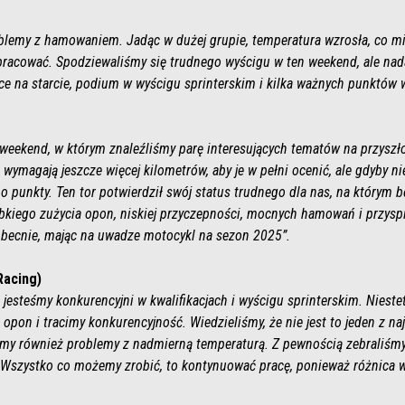
lemy z hamowaniem. Jadąc w dużej grupie, temperatura wzrosła, co m
cować. Spodziewaliśmy się trudnego wyścigu w ten weekend, ale nada
e na starcie, podium w wyścigu sprinterskim i kilka ważnych punktów 
weekend, w którym znaleźliśmy parę interesujących tematów na przysz
 wymagają jeszcze więcej kilometrów, aby je w pełni ocenić, ale gdyby 
ć o punkty. Ten tor potwierdził swój status trudnego dla nas, na którym
kiego zużycia opon, niskiej przyczepności, mocnych hamowań i przyspie
 obecnie, mając na uwadze motocykl na sezon 2025”.
Racing)
e jesteśmy konkurencyjni w kwalifikacjach i wyścigu sprinterskim. Niest
 opon i tracimy konkurencyjność. Wiedzieliśmy, że nie jest to jeden z na
śmy również problemy z nadmierną temperaturą. Z pewnością zebraliśm
 Wszystko co możemy zrobić, to kontynuować pracę, ponieważ różnica 