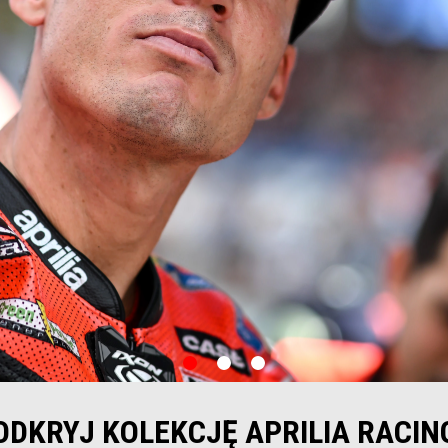
item
item
item
0
1
2
ODKRYJ KOLEKCJĘ APRILIA RACIN