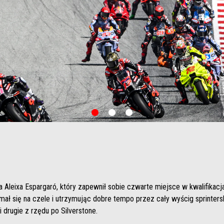
item
item
item
0
1
2
a Aleixa Espargaró, który zapewnił sobie czwarte miejsce w kwalifikac
ł się na czele i utrzymując dobre tempo przez cały wyścig sprinterski
 drugie z rzędu po Silverstone.