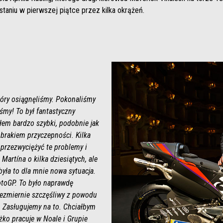
taniu w pierwszej piątce przez kilka okrążeń.
óry osiągnęliśmy. Pokonaliśmy
iśmy! To był fantastyczny
yłem bardzo szybki, podobnie jak
 brakiem przyczepności. Kilka
 przezwyciężyć te problemy i
Martína o kilka dziesiątych, ale
była to dla mnie nowa sytuacja.
otoGP. To było naprawdę
niezmiernie szczęśliwy z powodu
y. Zasługujemy na to. Chciałbym
żko pracuje w Noale i Grupie