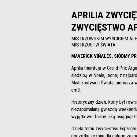
APRILIA ZWYCIĘ
ZWYCIĘSTWO AP
MISTRZOWSKIM WYŚCIGIEM ALE
MISTRZOSTW ŚWIATA
MAVERICK VIÑALES, SIÓDMY PR
Aprilia triumfuje w Grand Prix A
siedzibą w Noale, jednej z najba
Mistrzostwach Świata, pierwsza w
cm3.
Historyczny dzień, który był równ
niezapomnianą gwiazdą weekendu, 
wyjątkowej formy jaką osiągnął t
Dzięki temu zwycięstwu Espargaró
początku sezonu dla całego zespo