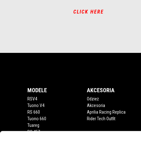
CLICK HERE
Stopka
MODELE
AKCESORIA
RSV4
Odzież
Tuono V4
Akcesoria
RS 660
Aprilia Racing Replica
Tuono 660
Rider Tech Outfit
Tuareg
RS 457
Tuono 457