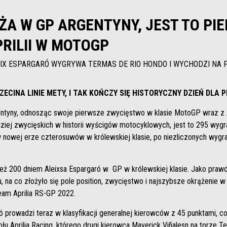
ŻA W GP ARGENTYNY, JEST TO PI
RILII W MOTOGP
IX ESPARGARÓ WYGRYWA TERMAS DE RIO HONDO I WYCHODZI NA 
ZECINA LINIE METY, I TAK KOŃCZY SIĘ HISTORYCZNY DZIEŃ DLA
rgentyny, odnosząc swoje pierwsze zwycięstwo w klasie MotoGP wraz z 
rdziej zwycięskich w historii wyścigów motocyklowych, jest to 295 wy
 nowej erze czterosuwów w królewskiej klasie, po niezliczonych wygr
ież 200 dniem Aleixsa Espargaró w GP w królewskiej klasie. Jako prawdz
na co złożyło się pole position, zwycięstwo i najszybsze okrążenie w
eam Aprilia RS-GP 2022.
 prowadzi teraz w klasyfikacji generalnej kierowców z 45 punktami, co
łu Aprilia Racing, którego drugi kierowca Maverick Viñalesn na torze 