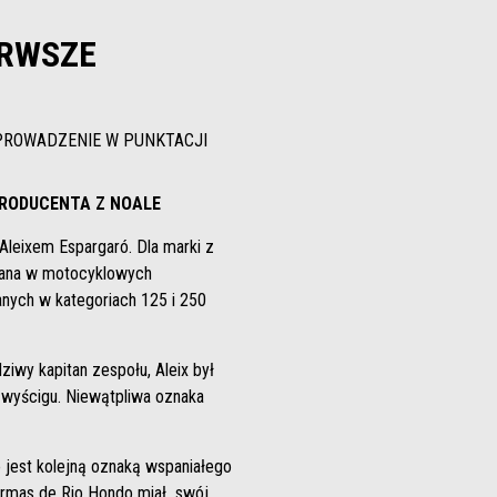
ERWSZE
PROWADZENIE W PUNKTACJI
 PRODUCENTA Z NOALE
Aleixem Espargaró. Dla marki z
grana w motocyklowych
anych w kategoriach 125 i 250
iwy kapitan zespołu, Aleix był
 wyścigu. Niewątpliwa oznaka
 jest kolejną oznaką wspaniałego
Termas de Rio Hondo miał swój