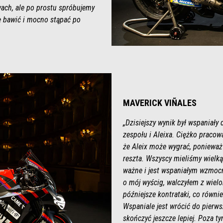
ach, ale po prostu spróbujemy
ę bawić i mocno stąpać po
MAVERICK VIÑALES
„Dzisiejszy wynik był wspaniały 
zespołu i Aleixa. Ciężko pracow
że Aleix może wygrać, ponieważ
reszta. Wszyscy mieliśmy wielką
ważne i jest wspaniałym wzmocn
o mój wyścig, walczyłem z wiel
późniejsze kontrataki, co równi
Wspaniale jest wrócić do pierws
skończyć jeszcze lepiej. Poza t