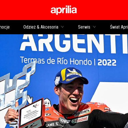
Idź do strony głównej
mocje
Odzież & Akcesoria
Serwis
Świat Apri