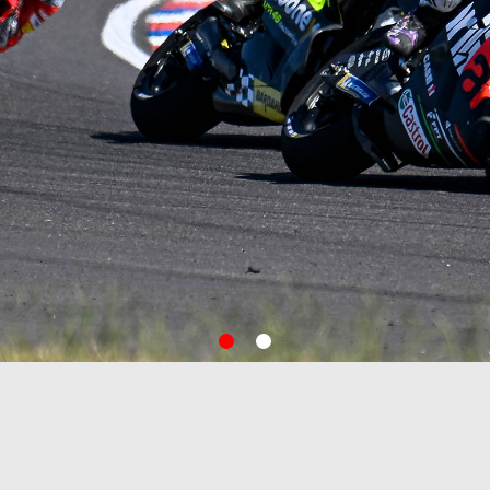
item
item
0
1