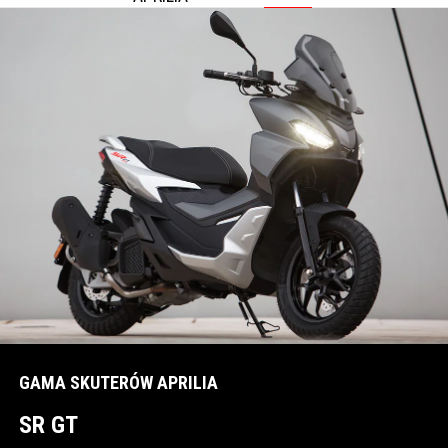
Item
1
of
2
GAMA SKUTERÓW APRILIA
SR GT