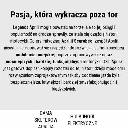
Pasja, która wykracza poza tor
Legenda Aprilii mogła powstać na torze, ale to jej osiągi i
popularność na drodze sprawiły, że stała się częścią historii
motocykli. Od ery mitycznej
Aprilii Scarabeo
, zespół Aprilii
nieustannie inspirował się i napędzał do rozwijania samej koncepcji
mobilności miejskiej
poprzez opracowywanie coraz
mocniejszych i bardziej funkcjonalnych
motocykli. Dziś Aprilia
jest gotowa dopisać kolejny rozdział do tej historii dzięki modelom i
rozwiązaniom zaprojektowanym tak,aby codzienna jazda była
bezpieczniejsza, łatwiejsza i bardziej satysfakcjonująca niż
kiedykolwiek.
GAMA
HULAJNOGI
SKUTERÓW
ELEKTRYCZNE
APRILIA