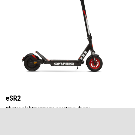
eSR2
Skuter elektryczny ze sportową duszą
Aprilia eSR2 to sportowa hulajnoga elektryczna, idealna dla tych,
którzy lubią codzienne wyzwania. Dzięki podwójnemu