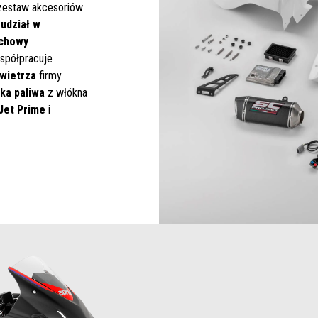
 zestaw akcesoriów
udział w
echowy
spółpracuje
owietrza
firmy
ika paliwa
z włókna
Jet Prime
i