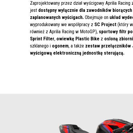
Zaprojektowany przez dział wyścigowy Aprilia Racing
jest
dostępny wyłącznie dla zawodników biorących 
zaplanowanych wyścigach.
Obejmuje on
układ wyd
wyprodukowany we współpracy z
SC Project
(który w
również z Aprilia Racing w MotoGP),
sportowy filtr p
Sprint Filter
,
owiewkę
Plastic Bike
z
osloną zbiorn
szklanego i
ogonem
, a także
zestaw przełączników
wyścigową elektroniczną jednostkę sterującą.