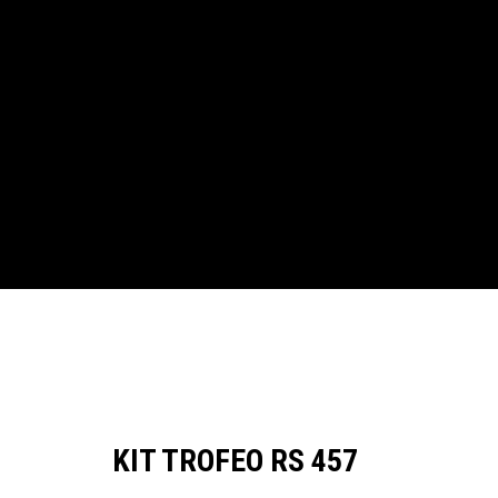
of
of
1
1
KIT TROFEO RS 457