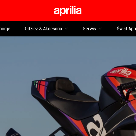
Idź do strony głównej
mocje
Odzież & Akcesoria
Serwis
Świat Apri