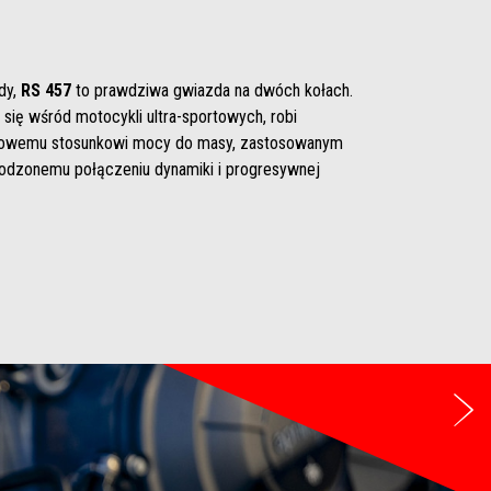
dy,
RS 457
to prawdziwa gwiazda na dwóch kołach.
ć się wśród motocykli ultra-sportowych, robi
tkowemu stosunkowi mocy do masy, zastosowanym
odzonemu połączeniu dynamiki i progresywnej
Na