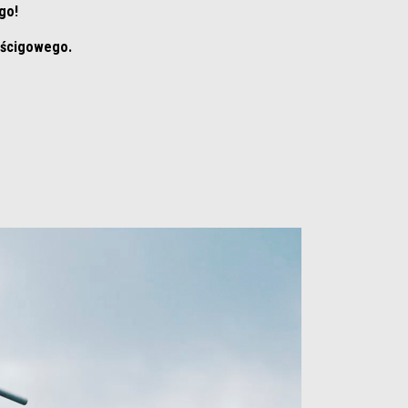
go!
wyścigowego.