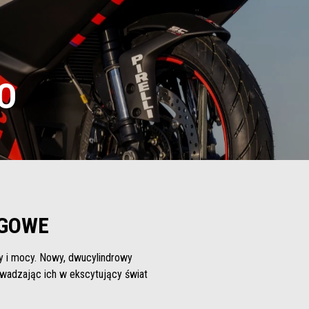
EO
IGOWE
sy i mocy. Nowy, dwucylindrowy
wadzając ich w ekscytujący świat