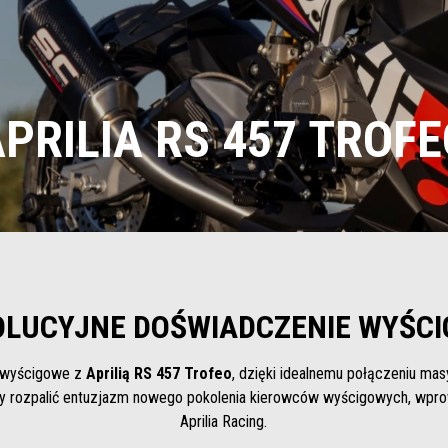
PRILIA RS 457 TROF
LUCYJNE DOŚWIADCZENIE WYŚC
a wyścigowe z
Aprilią RS 457 Trofeo
, dzięki idealnemu połączeniu ma
by rozpalić entuzjazm nowego pokolenia kierowców wyścigowych, wpro
Aprilia Racing.