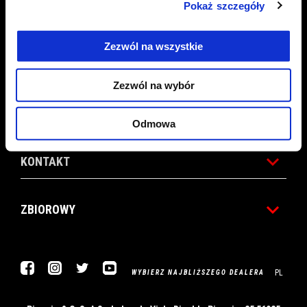
Pokaż szczegóły
AKCESORIA
Zezwól na wszystkie
ŚWIAT APRILIA
Zezwól na wybór
SERWIS
Odmowa
KONTAKT
ZBIOROWY
Facebook
Instagram
Twitter
YouTube
PL
WYBIERZ NAJBLIŻSZEGO DEALERA