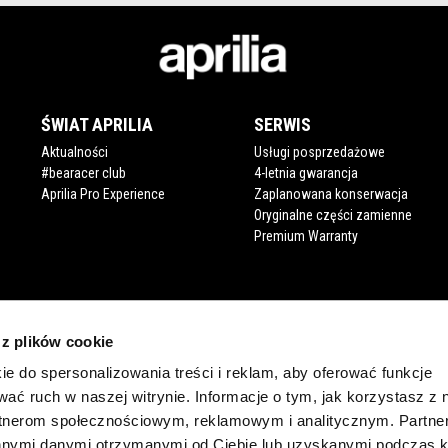
ŚWIAT APRILIA
SERWIS
Aktualności
Usługi posprzedażowe
#bearacer club
4-letnia gwarancja
Aprilia Pro Experience
Zaplanowana konserwacja
Oryginalne części zamienne
Premium Warranty
 z plików cookie
ie do spersonalizowania treści i reklam, aby oferować funkcje
wać ruch w naszej witrynie. Informacje o tym, jak korzystasz z 
rtnerom społecznościowym, reklamowym i analitycznym. Partn
innymi danymi otrzymanymi od Ciebie lub uzyskanymi podczas k