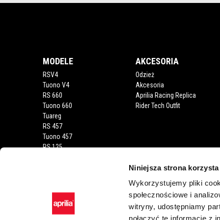
Stopka
MODELE
AKCESORIA
RSV4
Odzież
Tuono V4
Akcesoria
RS 660
Aprilia Racing Replica
Tuono 660
Rider Tech Outfit
Tuareg
RS 457
Tuono 457
RS 125
Tuono 125
Niniejsza strona korzysta
RX 125
SX 125
Wykorzystujemy pliki cook
SR GT 400
społecznościowe i analizo
SR GT
witryny, udostępniamy pa
sxr
połączyć te informacje z 