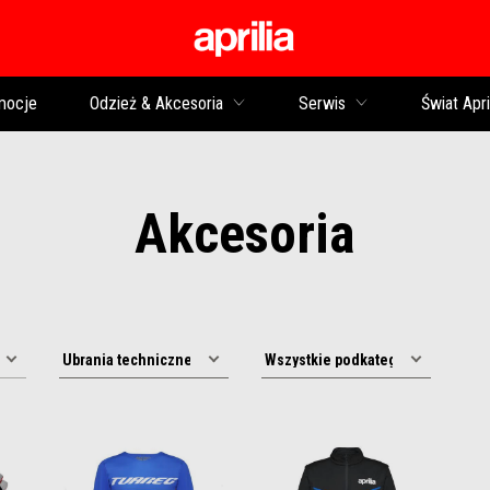
Idź do strony głównej
mocje
Odzież & Akcesoria
Serwis
Świat Apri
Akcesoria