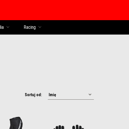
lia
Racing
Sortuj od: