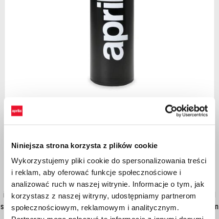
Poprzedni
Na
Item
1
of
Black
2
Niniejsza strona korzysta z plików cookie
Wykorzystujemy pliki cookie do spersonalizowania treści
BLACK
i reklam, aby oferować funkcje społecznościowe i
Double layer thermal bottle in steel Material: stainless steel with tea
analizować ruch w naszej witrynie. Informacje o tym, jak
infuser. 425 ml. Product size: Size: Ø6X22.5CM Customization: Round
korzystasz z naszej witryny, udostępniamy partnerom
screen printing 1 color 130x150mm - Hantgag + hologram + application
społecznościowym, reklamowym i analitycznym.
- CMYK box