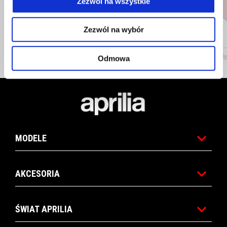
Zezwól na wszystkie
Zezwól na wybór
Aprilia Mug
Aprilia U
Odmowa
Stopka
MODELE
AKCESORIA
ŚWIAT APRILIA