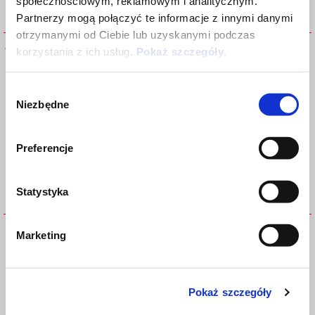
społecznościowym, reklamowym i analitycznym.
Partnerzy mogą połączyć te informacje z innymi danymi
otrzymanymi od Ciebie lub uzyskanymi podczas
Aprilia Water Bottle
BACK PACK - APRILIA RACING
korzystania z ich usług.
Pokaż szczegóły
.
Wybór
Niezbędne
zgody
Preferencje
Statystyka
BIG UMBRELLA - APRILIA
FLAG - APRILIA RACING
Marketing
RACING
REPLICA 2023
Pokaż szczegóły