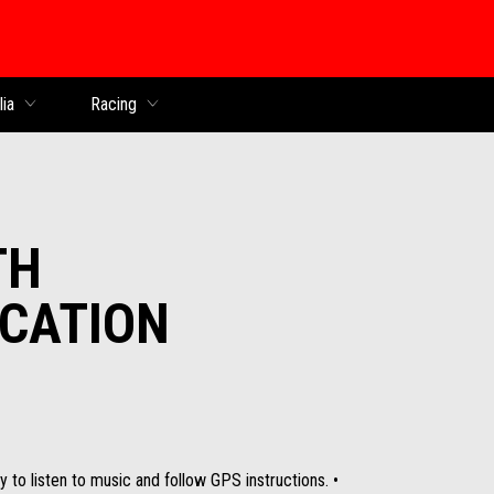
lia
Racing
TH
CATION
ty to listen to music and follow GPS instructions. •