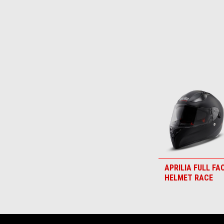
Item
1
of
4
APRILIA FULL FA
HELMET RACE