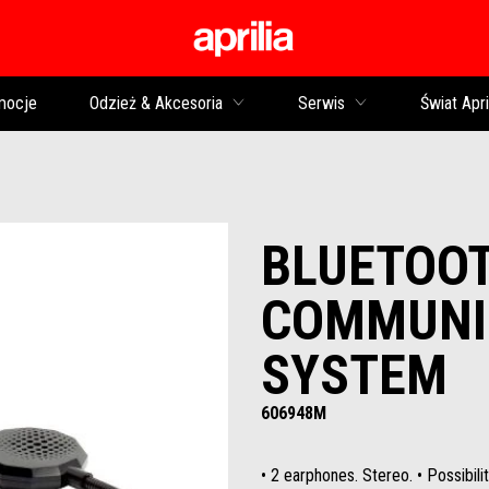
Idź do strony głównej
mocje
Odzież & Akcesoria
Serwis
Świat Apri
BLUETOO
COMMUNI
SYSTEM
606948M
• 2 earphones. Stereo. • Possibili