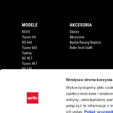
Stopka
MODELE
AKCESORIA
RSV4
Odzież
Tuono V4
Akcesoria
RS 660
Aprilia Racing Replica
Tuono 660
Rider Tech Outfit
Tuareg
RS 457
Tuono 457
RS 125
Tuono 125
Niniejsza strona korzysta
RX 125
SX 125
Wykorzystujemy pliki cook
SR GT 400
społecznościowe i analizo
SR GT
witryny, udostępniamy pa
sxr
połączyć te informacje z 
ich usług.
Pokaż szczegó