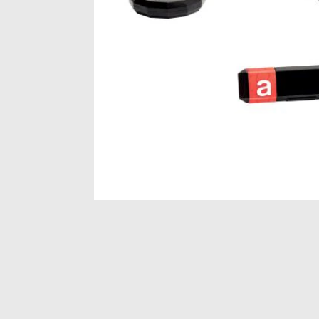
Item
1
of
1