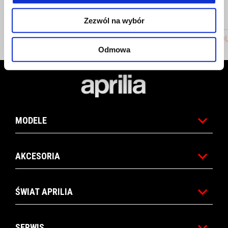
Zezwól na wybór
BRAKE RESERVOIR COVER
HEAVY D
Odmowa
Stopka
MODELE
AKCESORIA
ŚWIAT APRILIA
SERWIS