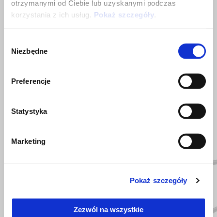
otrzymanymi od Ciebie lub uzyskanymi podczas
korzystania z ich usług.
Pokaż szczegóły
.
Wybór
Niezbędne
zgody
Preferencje
ZOBACZ WSZYSTKIE
Statystyka
Item
1
of
6
Marketing
Pokaż szczegóły
Poprzedni
N
Zezwól na wszystkie