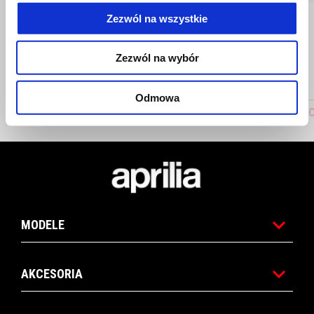
Poprzedni
N
Zezwól na wszystkie
Zezwól na wybór
Odmowa
LATERAL RIGHT RS DECAL
LEFT DE
Stopka
MODELE
AKCESORIA