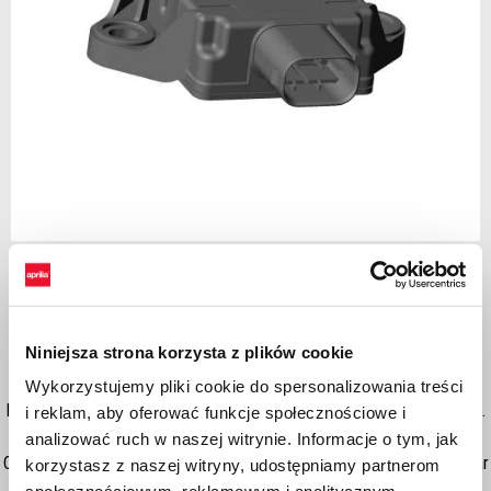
Item
1
of
1
Niniejsza strona korzysta z plików cookie
This is a very innovative and hi-tech component, able to improve the
Wykorzystujemy pliki cookie do spersonalizowania treści
handling and riding performance of your Tuono 660 to a MotoGP level.
i reklam, aby oferować funkcje społecznościowe i
This platform, OE equipment on RS660, includes following functions:
analizować ruch w naszej witrynie. Informacje o tym, jak
Cornering ABS, Traction Control, Anti Wheeling, Emergency Brake, Rear
korzystasz z naszej witryny, udostępniamy partnerom
Lift-up Mitigation, Bending Lights. So it’s a reliable improve of safety