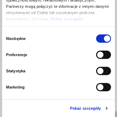
społecznościowym, reklamowym i analitycznym.
and performance that distinguish Aprilia 660 project from main
Partnerzy mogą połączyć te informacje z innymi danymi
competitors. NOT available on Tuono 660 version 35 Kw
otrzymanymi od Ciebie lub uzyskanymi podczas
korzystania z ich usług.
Pokaż szczegóły
.
Wybór
Niezbędne
zgody
Preferencje
Statystyka
ZOBACZ WSZYSTKIE
Item
1
Marketing
of
6
Pokaż szczegóły