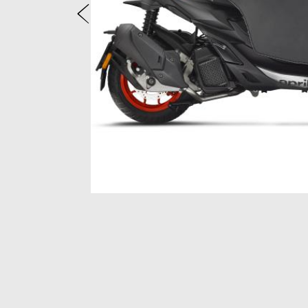
Poprzedni
Item
1
of
2