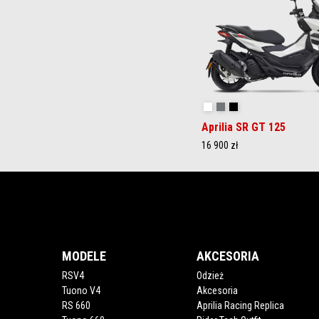
3
Opalescent Light
Street Grey
Aprilia Black
Aprilia SR GT 125
16 900 zł
Stopka
MODELE
AKCESORIA
RSV4
Odzież
Tuono V4
Akcesoria
RS 660
Aprilia Racing Replica