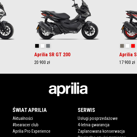
Aprilia Black
Opalescent Light
Street Grey
Savana G
Spac
R
Aprilia SR GT 200
Aprilia 
20 900 zł
17 900 zł
ŚWIAT APRILIA
SERWIS
Aktualności
Usługi posprzedażowe
#bearacer club
4-letnia gwarancja
Aprilia Pro Experience
Zaplanowana konserwacja