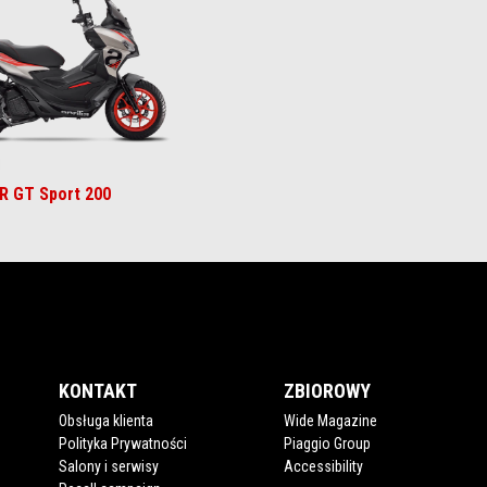
rey
e White
ed Raceway
SR GT Sport 200
KONTAKT
ZBIOROWY
Obsługa klienta
Wide Magazine
Polityka Prywatności
Piaggio Group
Salony i serwisy
Accessibility