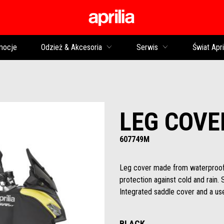
Idź do strony głównej
mocje
Odzież & Akcesoria
Serwis
Świat Apri
LEG COVE
607749M
Leg cover made from waterproof fa
protection against cold and rain. 
Integrated saddle cover and a usef
BLACK