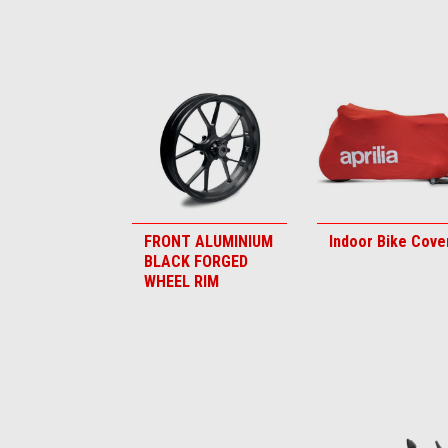
Item
1
of
6
FRONT ALUMINIUM
Indoor Bike Cove
BLACK FORGED
WHEEL RIM
Item
1
of