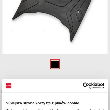
Item
1
of
Black
1
BLACK
Kit foot mat in rubber provides extra protection and grip for the driver.
Anti-slip surface. Kit installation included. Aprilia logo embossed.
Niniejsza strona korzysta z plików cookie