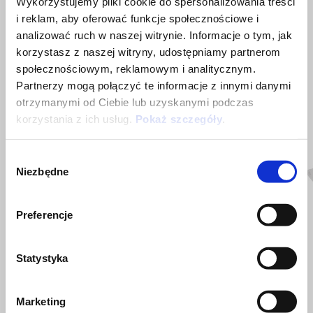
Wykorzystujemy pliki cookie do spersonalizowania treści
i reklam, aby oferować funkcje społecznościowe i
analizować ruch w naszej witrynie. Informacje o tym, jak
korzystasz z naszej witryny, udostępniamy partnerom
społecznościowym, reklamowym i analitycznym.
Partnerzy mogą połączyć te informacje z innymi danymi
otrzymanymi od Ciebie lub uzyskanymi podczas
korzystania z ich usług.
Pokaż szczegóły
.
ZOBACZ WSZYSTKIE
Item
Wybór
1
of
Niezbędne
zgody
6
Preferencje
Statystyka
Poprzedni
N
Marketing