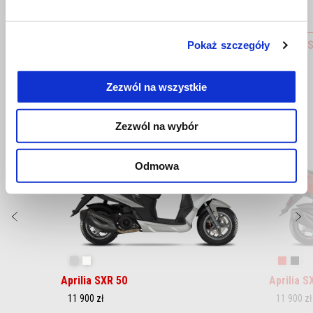
BRAKE RESERVOIR COVER
Central 
Pokaż szczegóły
Zezwól na wszystkie
Zezwól na wybór
Item
1
of
2
Odmowa
Poprzedni
N
Instinctive Grey
Essence white
Power 
Eni
Aprilia SXR 50
Aprilia S
11 900 zł
11 900 zł