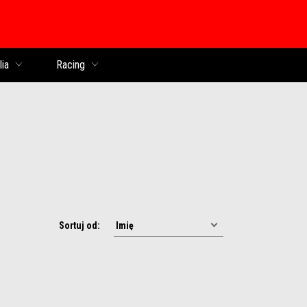
lia
Racing
Sortuj od: