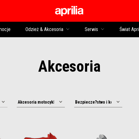
Idź do strony głównej
mocje
Odzież & Akcesoria
Serwis
Świat Apri
Akcesoria