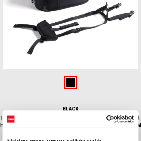
Item
1
of
Black
1
BLACK
Practical 6 L tail bag that can be easily installed on the passenger seat.
It features a shoulder strap for easy transport and a convenient external
pocket. Waterproof rain cover is included