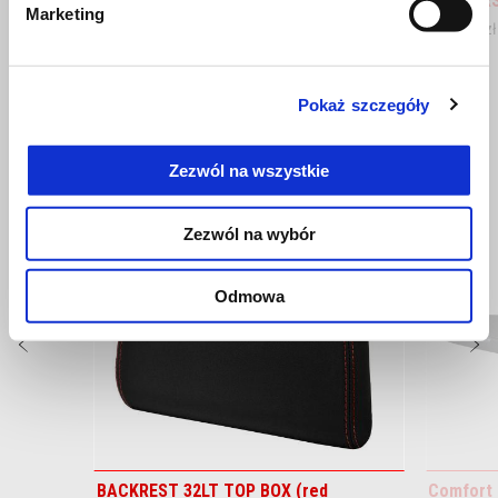
Aprilia RS 660
Aprilia R
Marketing
51 900 zł
51 900 zł
Pokaż szczegóły
ZOBACZ WSZYSTKIE
Item
Zezwól na wszystkie
1
of
6
Zezwól na wybór
Odmowa
Poprzedni
N
BACKREST 32LT TOP BOX (red
Comfort 