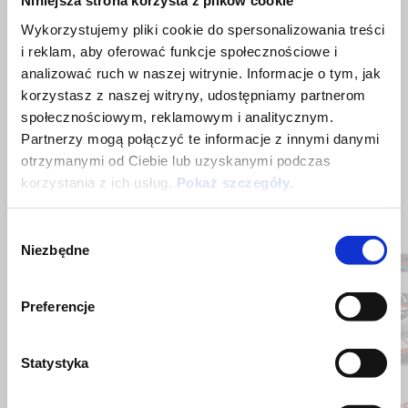
Niniejsza strona korzysta z plików cookie
Wykorzystujemy pliki cookie do spersonalizowania treści
i reklam, aby oferować funkcje społecznościowe i
analizować ruch w naszej witrynie. Informacje o tym, jak
korzystasz z naszej witryny, udostępniamy partnerom
społecznościowym, reklamowym i analitycznym.
Partnerzy mogą połączyć te informacje z innymi danymi
otrzymanymi od Ciebie lub uzyskanymi podczas
korzystania z ich usług.
Pokaż szczegóły
.
Item
1
of
Wybór
9
Niezbędne
zgody
Preferencje
Poprzedni
N
Statystyka
Blue Marlin
Venom Yellow
Blue Ma
Ven