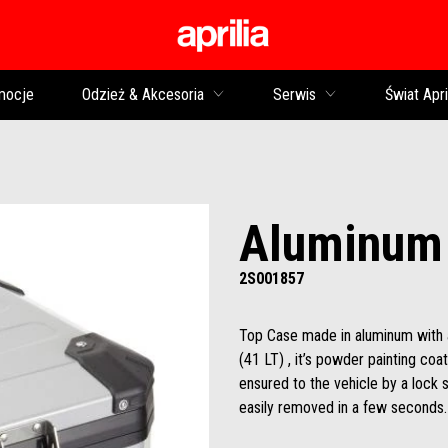
Idź do strony głównej
mocje
Odzież & Akcesoria
Serwis
Świat Apri
Aluminum
2S001857
Top Case made in aluminum with a
(41 LT) , it’s powder painting coa
ensured to the vehicle by a lock 
easily removed in a few seconds. I