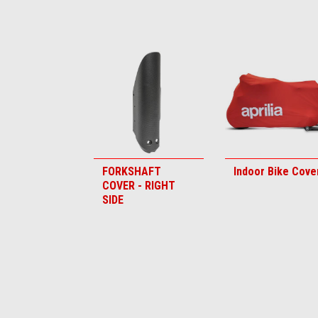
Item
1
of
6
FORKSHAFT
Indoor Bike Cove
COVER - RIGHT
SIDE
Item
1
of