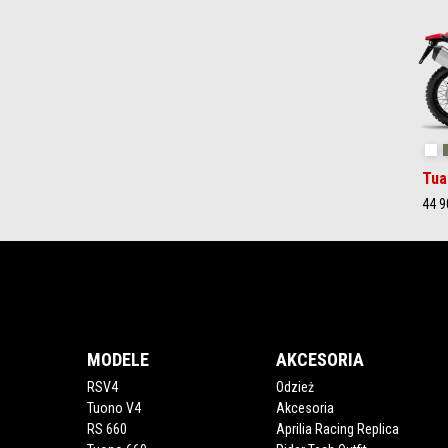
2
Ha
Tua
44 9
Stopka
MODELE
AKCESORIA
RSV4
Odzież
Tuono V4
Akcesoria
RS 660
Aprilia Racing Replica