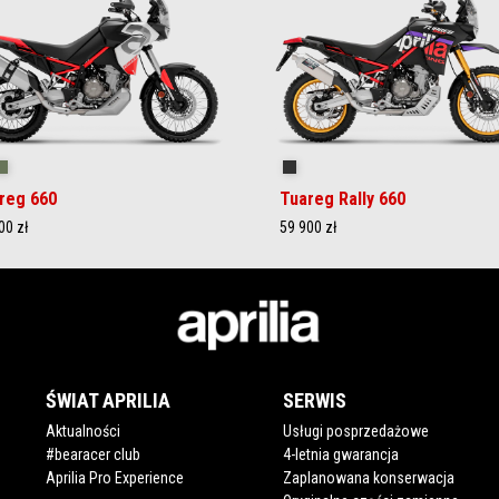
ilstorm White
Tornado Green
Rally
reg 660
Tuareg Rally 660
00 zł
59 900 zł
ŚWIAT APRILIA
SERWIS
Aktualności
Usługi posprzedażowe
#bearacer club
4-letnia gwarancja
Aprilia Pro Experience
Zaplanowana konserwacja