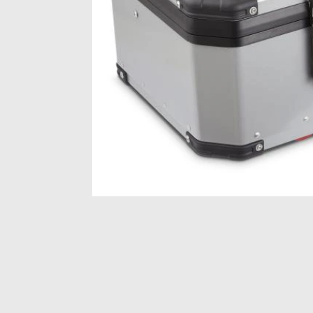
Item
1
of
1