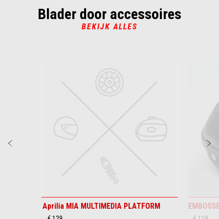
Blader door accessoires
BEKIJK ALLES
Item
1
of
6
Vorige
D
Aprilia MIA MULTIMEDIA PLATFORM
EMBOSSE
€ 129
€ 119