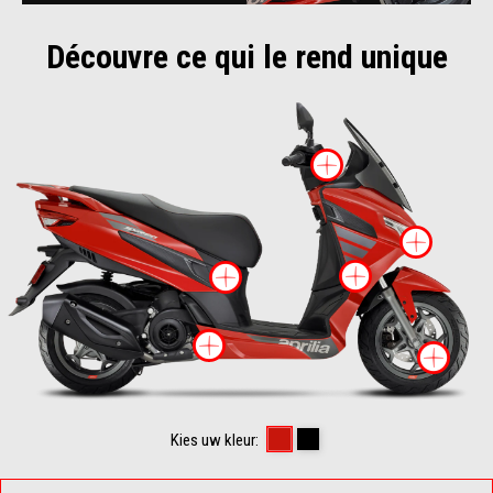
Découvre ce qui le rend unique
Meer inform
Meer
Meer info
Meer informatie ov
Meer informatie over
Mee
Power Red
Enigma Black
Kies uw kleur: