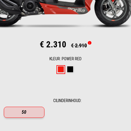
€ 2.310
€ 2.910
KLEUR
:
POWER RED
Power Red
Enigma Black
CILINDERINHOUD
:
50