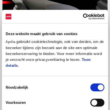
Deze website maakt gebruik van cookies
gebruikt cookietechnologie, ook van derden, om de
Aprilia
bezoeker tijdens zijn bezoek aan de site een optimale
bezoekerservaring te bieden. Voor meer informatie word
je verzocht onze privacyverklaring te lezen.
Toon
details
.
Carbon look
Toestemmingsselectie
De krachtige kleuren benadrukken het sportieve karakter van de
Noodzakelijk
Aprilia SXR Sport 50, terwijl de
carbon look afwerking
van het
stuur en de voor- en achterkuip het karakter versterken. De
Voorkeuren
graphics
maken het ontwerp compleet en geven de Sport versie
een
nog dynamischere
en
meer onderscheidende look
.