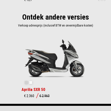
Ontdek andere versies
Verkoop adviesprijs (inclusief BTW en onvermijdbare kosten)
Item
1
of
1
Instinctive Grey
Active White
Aprilia SXR 50
AFSPRAAK
DEALERS
CONFIGUREREN
BROCHURE
TESTRIT
€ 2.360
€ 2.960