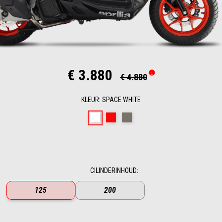
€ 3.880
€ 4.880
KLEUR
:
SPACE WHITE
Space White
Red Raceway
Savana Grey
CILINDERINHOUD
:
125
200