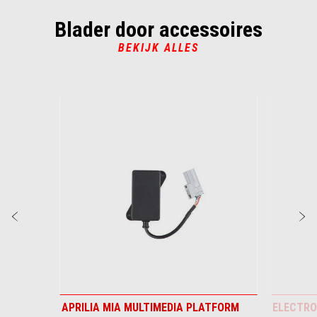
Blader door accessoires
BEKIJK ALLES
Item
1
of
6
Vorige
D
APRILIA MIA MULTIMEDIA PLATFORM
ELECTRO