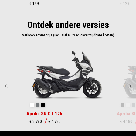
€ 159
€ 129
Ontdek andere versies
Verkoop adviesprijs (inclusief BTW en onvermijdbare kosten)
Item
1
of
3
Vorige
D
Opalescent Light
Street Grey
Aprilia Black
Aprilia 
Opal
Aprilia SR GT 125
Aprilia S
€ 3.780
€ 4.780
€ 4.180