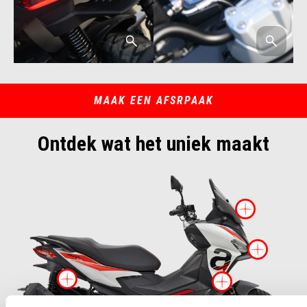
MAAK EEN AFSRPAAK
Ontdek wat het uniek maakt
Meer i
Meer
Meer informatie over
Meer inf