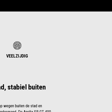
VEELZIJDIG
d, stabiel buiten
 op wegen buiten de stad en
ondergrond. De Aprilia SR GT 400