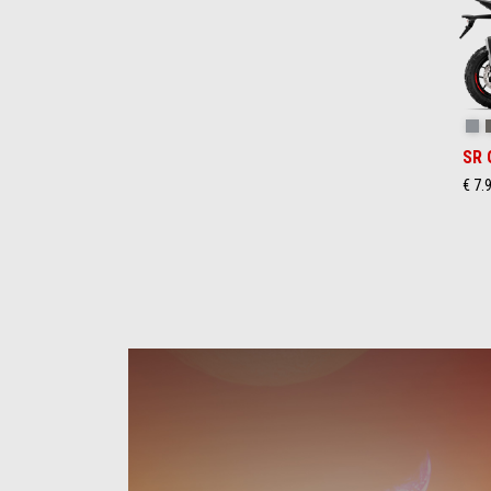
Du
SR 
€ 7.