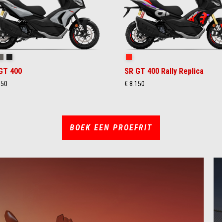
sty Grey
Boulder Grey
Rugged Black
Rally Replica
GT 400
SR GT 400 Rally Replica
950
€ 8.150
BOEK EEN PROEFRIT