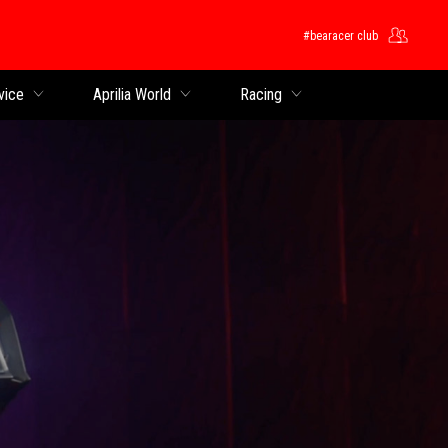
#bearacer club
ntent
vice
Aprilia World
Racing