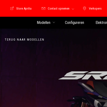
Store Aprilia
Contact opnemen
Verkopers
Store Motoguzzi
Verkopers
Modellen
Configureren
Elektro
TERUG NAAR MODELLEN