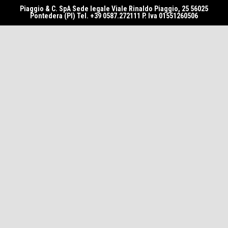
Piaggio & C. SpA Sede legale Viale Rinaldo Piaggio, 25 56025
Pontedera (PI) Tel. +39 0587.272111 P. Iva 01551260506