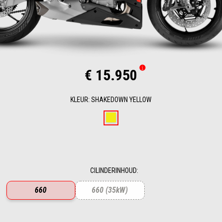
€ 15.950
KLEUR
:
SHAKEDOWN YELLOW
Shakedown Yellow
CILINDERINHOUD
:
660
660 (35kW)