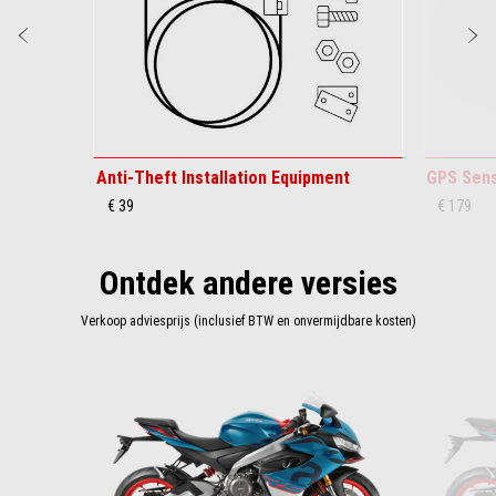
Vorige
D
Anti-Theft Installation Equipment
GPS Sen
€ 39
€ 179
Ontdek andere versies
Verkoop adviesprijs (inclusief BTW en onvermijdbare kosten)
Item
1
of
3