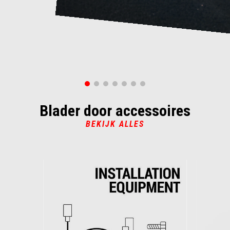
Blader door accessoires
BEKIJK ALLES
Item
1
of
6