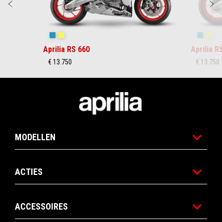
Vorige
D
Blue Marlin
Venom Yellow
Blue Ma
Ven
Aprilia RS 660
Aprilia R
€ 13.750
€ 13.750
Voettekst
MODELLEN
ACTIES
ACCESSOIRES