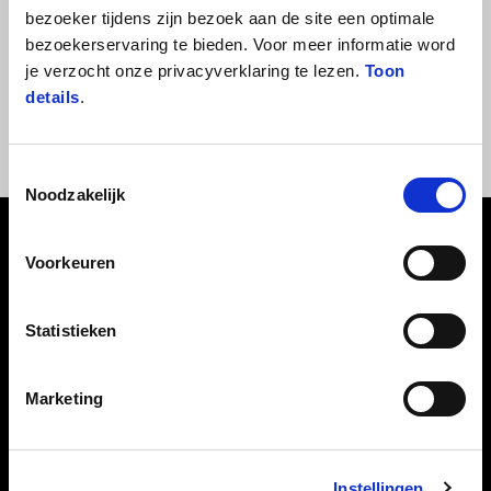
bezoeker tijdens zijn bezoek aan de site een optimale
bezoekerservaring te bieden. Voor meer informatie word
Oeps! Er is een fout opgetreden en het was onmogelijk om het
je verzocht onze privacyverklaring te lezen.
Toon
verzoek te voltooien. Probeer het later alstublieft.
details
.
Bezoek de
homepage
van de site of gebruik het zoekveld.
Toestemmingsselectie
Noodzakelijk
Voettekst
Voorkeuren
MODELLEN
Statistieken
Marketing
ACTIES
ACCESSOIRES
Instellingen