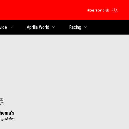
#bearacer club
ntent
vice
Aprilia World
Racing
chema's
 gesloten