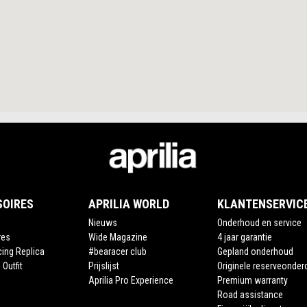
SOIRES
APRILIA WORLD
KLANTENSERVIC
Nieuws
Onderhoud en service
res
Wide Magazine
4 jaar garantie
cing Replica
#bearacer club
Gepland onderhoud
 Outfit
Prijslijst
Originele reserveonder
Aprilia Pro Experience
Premium warranty
Road assistance