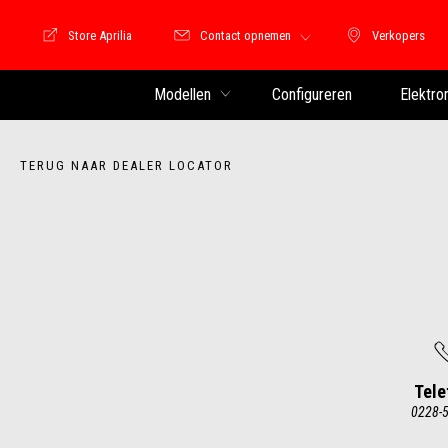
Store Aprilia
Contact opnemen
Verkopers
Store Motoguzzi
Verkopers
Modellen
Configureren
Elektro
TERUG NAAR DEALER LOCATOR
Tele
0228-
Item