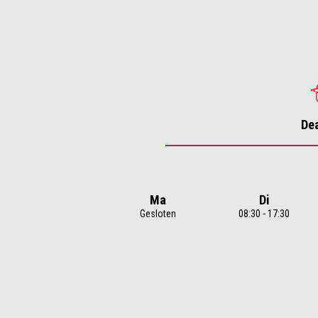
1
of
4
De
Ma
Di
Gesloten
08:30 - 17:30
Item
1
of
7