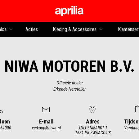
Ga naar de hoofdco
nica
Acties
Kleding & Accessoires
Klantenser
NIWA MOTOREN B.V.
Officiële dealer
Erkende Hersteller
foon
E-mail
Adres
Tijds
564000
verkoop@niwa.nl
TULPENMARKT 1
Vandaag
1681 PK ZWAAGDIJK