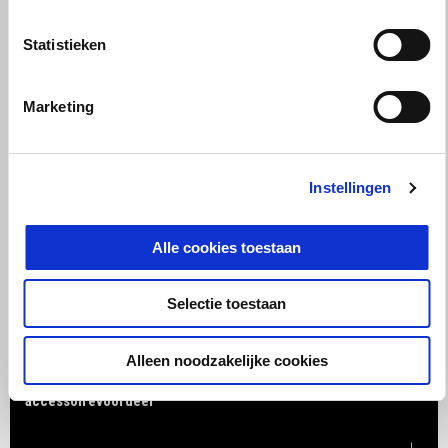
Statistieken
Marketing
Instellingen
Alle cookies toestaan
Selectie toestaan
Alleen noodzakelijke cookies
Geldig tot en met
31 augustus 2026
RSV4 met 2 jaar extra garantie en €1.500 inruil- of
accessoirevoordeel