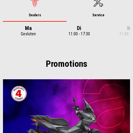
Dealers
Service
Ma
Di
W
Gesloten
11:00 - 17:30
11:00 - 
Item
1
of
7
Promotions