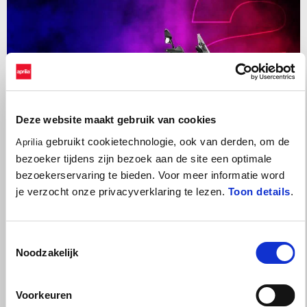
Deze website maakt gebruik van cookies
gebruikt cookietechnologie, ook van derden, om de
Aprilia
bezoeker tijdens zijn bezoek aan de site een optimale
bezoekerservaring te bieden. Voor meer informatie word
je verzocht onze privacyverklaring te lezen.
Toon details
.
Geldig tot en met
31 augustus 2026
Toestemmingsselectie
Tuareg 660 met 2 jaar extra garantie en €1.000 inruil- of
accessoirevoordeel
Noodzakelijk
Voorkeuren