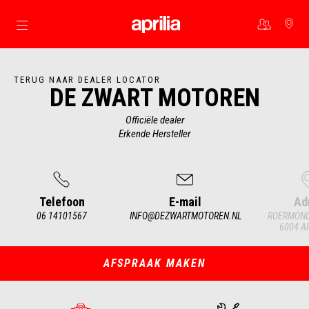
Ga naar de hoofdcontent
TERUG NAAR DEALER LOCATOR
DE ZWART MOTOREN
Officiële dealer
Erkende Hersteller
Telefoon
E-mail
Ad
06 14101567
INFO@DEZWARTMOTOREN.NL
ROERMOND
6004 A
Item
1
of
4
AFSPRAAK MAKEN