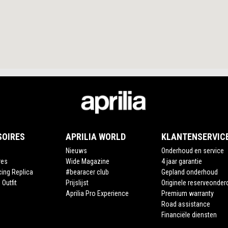
SOIRES
APRILIA WORLD
KLANTENSERVIC
Nieuws
Onderhoud en service
res
Wide Magazine
4 jaar garantie
cing Replica
#bearacer club
Gepland onderhoud
 Outfit
Prijslijst
Originele reserveonder
Aprilia Pro Experience
Premium warranty
Road assistance
Financiële diensten