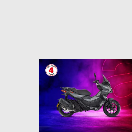
1
of
3