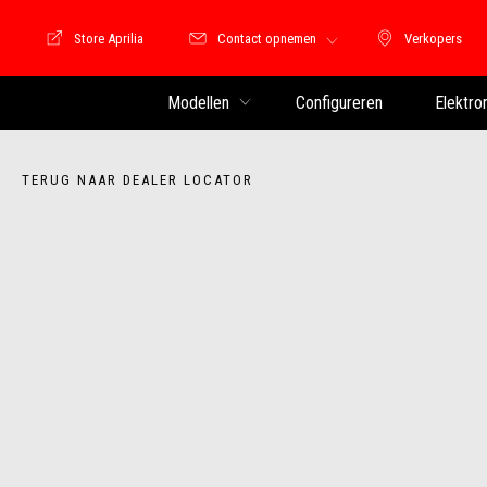
Store Aprilia
Contact opnemen
Verkopers
Store Motoguzzi
Verkopers
Modellen
Configureren
Elektro
TERUG NAAR DEALER LOCATOR
Item