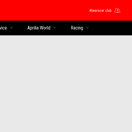
#bearacer club
ntent
vice
Aprilia World
Racing