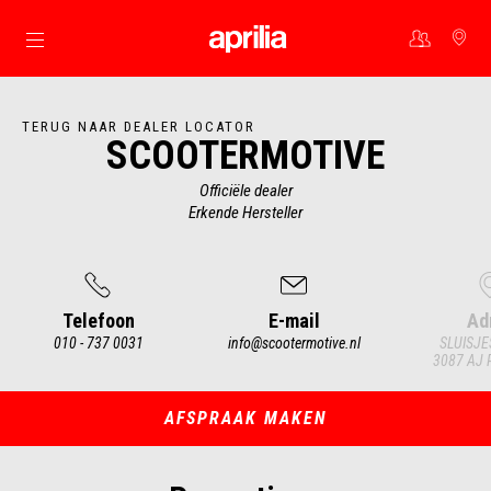
Ga naar de hoofdcontent
TERUG NAAR DEALER LOCATOR
SCOOTERMOTIVE
Officiële dealer
Erkende Hersteller
Telefoon
E-mail
Ad
010 - 737 0031
info@scootermotive.nl
SLUISJE
3087 AJ 
Item
1
of
3
AFSPRAAK MAKEN