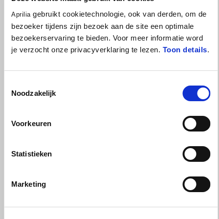
gebruikt cookietechnologie, ook van derden, om de
Aprilia
bezoeker tijdens zijn bezoek aan de site een optimale
bezoekerservaring te bieden. Voor meer informatie word
je verzocht onze privacyverklaring te lezen.
Toon details
.
Geldig tot en met
31 augustus 2026
Tuareg 660 met 2 jaar extra garantie en €1.000 inruil- of
accessoirevoordeel
Toestemmingsselectie
Noodzakelijk
Voorkeuren
Statistieken
Marketing