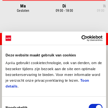
Ma
Di
W
Gesloten
09:00 - 18:00
09:00 - 
Item
1
of
7
CONTACT WERKPLAATS
Deze website maakt gebruik van cookies
gebruikt cookietechnologie, ook van derden, om de
Aprilia
bezoeker tijdens zijn bezoek aan de site een optimale
bezoekerservaring te bieden. Voor meer informatie word
je verzocht onze privacyverklaring te lezen.
Toon
details
.
Toestemmingsselectie
Noodzakelijk