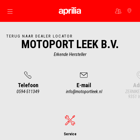
Ga naar de hoofdcontent
TERUG NAAR DEALER LOCATOR
MOTOPORT LEEK B.V.
Erkende Hersteller
Telefoon
E-mail
Ad
0594-511349
info@motoportleek.nl
ZERNIKE
9351 V
Item
1
of
4
Service