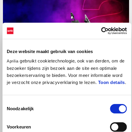
Deze website maakt gebruik van cookies
gebruikt cookietechnologie, ook van derden, om de
Aprilia
bezoeker tijdens zijn bezoek aan de site een optimale
bezoekerservaring te bieden. Voor meer informatie word
je verzocht onze privacyverklaring te lezen.
Toon details
.
Geldig tot en met
31 augustus 2026
Toestemmingsselectie
Tuareg 660 met 2 jaar extra garantie en €1.000 inruil- of
accessoirevoordeel
Noodzakelijk
Voorkeuren