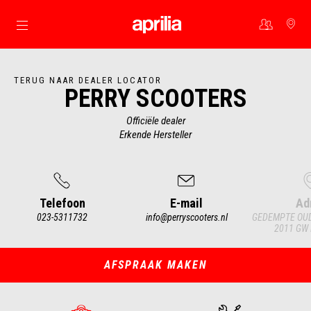
Ga naar de hoofdcontent
TERUG NAAR DEALER LOCATOR
PERRY SCOOTERS
Officiële dealer
Erkende Hersteller
Telefoon
E-mail
Ad
023-5311732
info@perryscooters.nl
GEDEMPTE OUD
2011 GW
Item
1
of
4
AFSPRAAK MAKEN