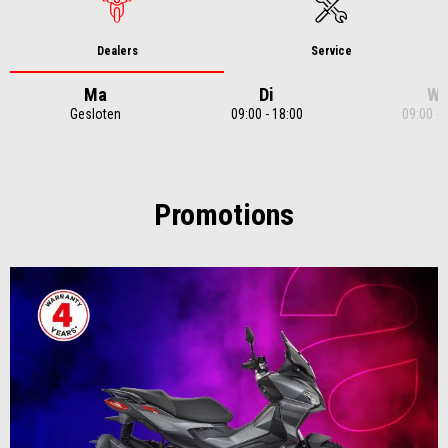
Dealers
Service
Ma
Di
W
Gesloten
09:00 - 18:00
09:00 - 
Item
1
of
7
Promotions