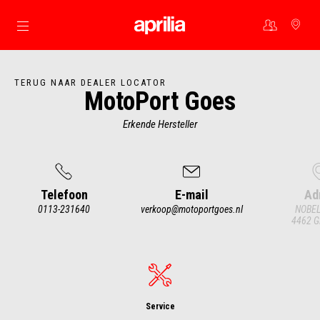
Ga naar de hoofdcontent
TERUG NAAR DEALER LOCATOR
MotoPort Goes
Erkende Hersteller
Telefoon
E-mail
Ad
0113-231640
verkoop@motoportgoes.nl
NOBEL
4462 G
Item
1
of
4
Service