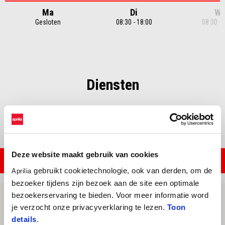
Ma
Di
W
Gesloten
08:30 - 18:00
08:30 - 
Item
1
of
7
Diensten
Certified Service
Deze website maakt gebruik van cookies
CONTACT WERKPLAATS
gebruikt cookietechnologie, ook van derden, om de
Aprilia
bezoeker tijdens zijn bezoek aan de site een optimale
bezoekerservaring te bieden. Voor meer informatie word
je verzocht onze privacyverklaring te lezen.
Toon
details
.