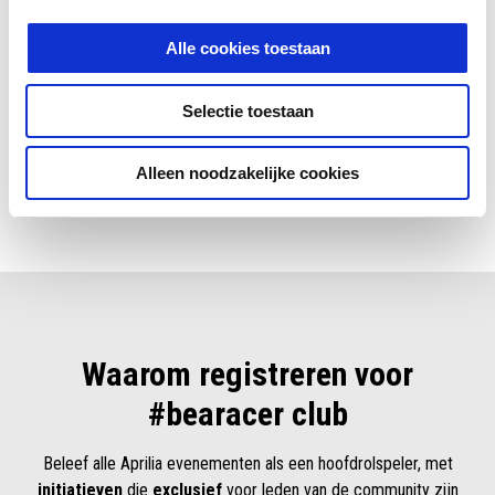
Registreer minstens één Aprilia in je profiel, ontvang je digitale
Alle cookies toestaan
#bearacer club kaart en ontgrendel alle voordelen, promoties en
speciale aanbiedingen die speciaal voor jou en je motor
Selectie toestaan
ontworpen zijn.
NU REGISTREREN
Alleen noodzakelijke cookies
Waarom registreren voor
#bearacer club
Beleef alle Aprilia evenementen als een hoofdrolspeler, met
initiatieven
die
exclusief
voor leden van de community zijn