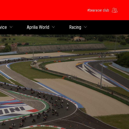
#bearacer club
ntent
vice
Aprilia World
Racing