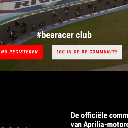
#bearacer club
NU REGISTEREN
LOG IN OP DE COMMUNITY
De officiële comm
van Aprilia-motor