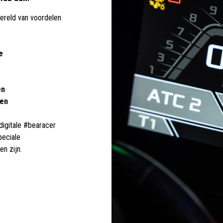
wereld van voordelen
e
en
ten
 digitale #bearacer
peciale
n zijn.