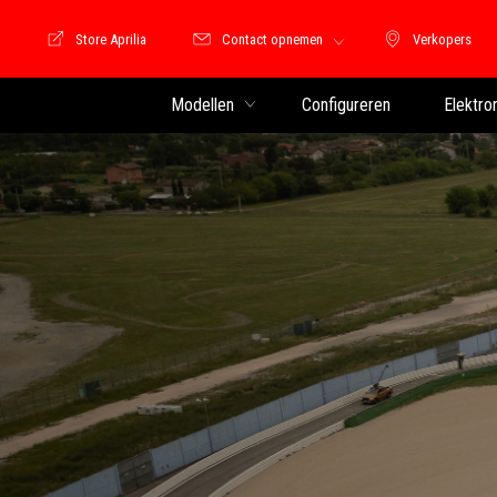
Store Aprilia
Contact opnemen
Verkopers
Store Motoguzzi
Verkopers
Modellen
Configureren
Elektro