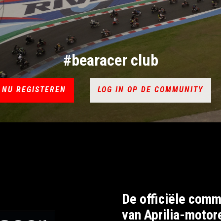
#bearacer club
NU REGISTEREN
LOG IN OP DE COMMUNITY
De officiële comm
van Aprilia-motor