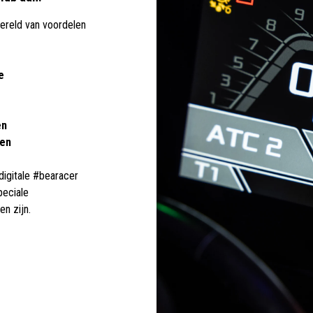
wereld van voordelen
e
en
ten
 digitale #bearacer
peciale
n zijn.