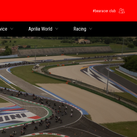
#bearacer club
ntent
vice
Aprilia World
Racing