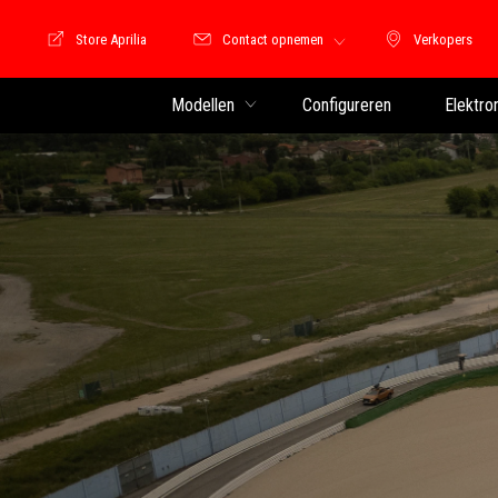
Store Aprilia
Contact opnemen
Verkopers
Store Motoguzzi
Verkopers
Modellen
Configureren
Elektro