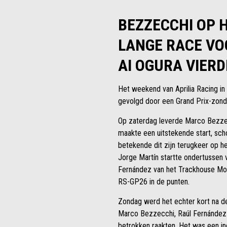
BEZZECCHI OP H
LANGE RACE VOO
AI OGURA VIER
Het weekend van Aprilia Racing i
gevolgd door een Grand Prix-zond
Op zaterdag leverde Marco Bezzecc
maakte een uitstekende start, scho
betekende dit zijn terugkeer op h
Jorge Martín startte ondertussen v
Fernández van het Trackhouse Mot
RS-GP26 in de punten.
Zondag werd het echter kort na de 
Marco Bezzecchi, Raúl Fernández 
betrokken raakten. Het was een inci