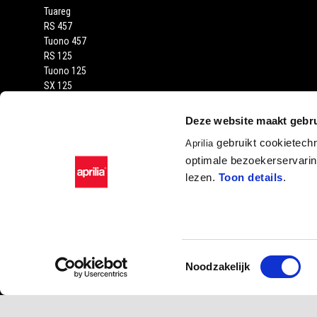
Tuareg
RS 457
Tuono 457
RS 125
Tuono 125
SX 125
RX 125
SR GT 400
Deze website maakt gebru
SR GT
gebruikt cookietech
Aprilia
SXR
optimale bezoekerservaring
lezen.
Toon details
.
Toestemmingsselectie
Noodzakelijk
Facebook
Instagram
YouTube
Piaggio & C. SpA Sed