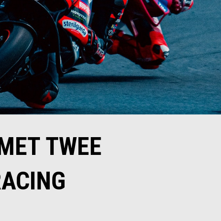
 MET TWEE
RACING