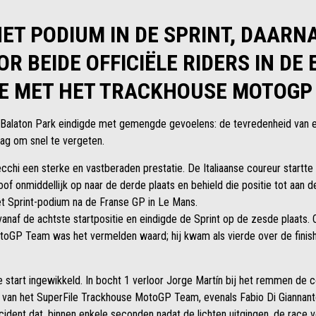
ET PODIUM IN DE SPRINT, DAARNA
R BEIDE OFFICIËLE RIDERS IN DE
DE MET HET TRACKHOUSE MOTOGP
n Balaton Park eindigde met gemengde gevoelens: de tevredenheid van 
ag om snel te vergeten.
hi een sterke en vastberaden prestatie. De Italiaanse coureur startte 
of onmiddellijk op naar de derde plaats en behield die positie tot aan d
et Sprint-podium na de Franse GP in Le Mans.
anaf de achtste startpositie en eindigde de Sprint op de zesde plaats.
oGP Team was het vermelden waard; hij kwam als vierde over de finis
start ingewikkeld. In bocht 1 verloor Jorge Martín bij het remmen de co
van het SuperFile Trackhouse MotoGP Team, evenals Fabio Di Giannant
dent dat, binnen enkele seconden nadat de lichten uitgingen, de race voor