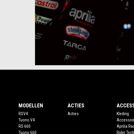
Item
Item
1
1
of
of
5
5
Voettekst
MODELLEN
ACTIES
ACCES
RSV4
Acties
Kleding
Tuono V4
Accessoi
RS 660
Aprilia Ra
Tuono 660
Rider Tech