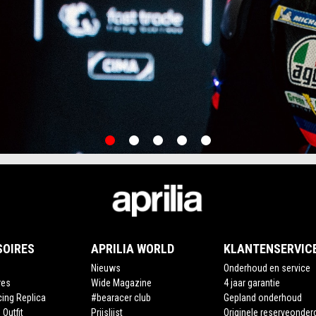
item
item
item
item
item
0
1
2
3
4
SOIRES
APRILIA WORLD
KLANTENSERVIC
Nieuws
Onderhoud en service
res
Wide Magazine
4 jaar garantie
cing Replica
#bearacer club
Gepland onderhoud
 Outfit
Prijslijst
Originele reserveonder