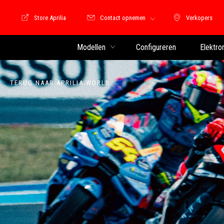
Store Aprilia
Contact opnemen
Verkopers
Store Motoguzzi
Verkopers
Modellen
Configureren
Elektro
TERUG NAAR APRILIA WORLD