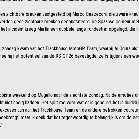
 zichtbare breuken vastgesteld bij Marco Bezzecchi, die zware kneuzi
n werden geen zichtbare breuken geconstateerd; de Spaanse coureur me
 het incident kreeg Martín een dubbele lange-rondestraf opgelegd, die h
an zondag kwam van het Trackhouse MotoGP Team, waarbij Ai Ogura als 
e hij het potentieel van de RS-GP26 bevestigde, zelfs tijdens een w
oiste weekend op Mugello naar de slechtste zondag. Na de emoties di
t niet nodig hadden. Het spijt me voor wat er is gebeurd, het is duidel
n excuses aan aan het Trackhouse Team en de andere betrokken coureurs
eebrengt, maar ik denk dat het tegenwoordig te belangrijk is om de eer
.”