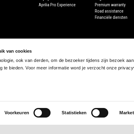
Aprilia Pro Experience
Premium warranty
Road assistance
Financiële diensten
ik van cookies
nologie, ook van derden, om de bezoeker tijdens zijn bezoek aan
 te bieden. Voor meer informatie word je verzocht onze privacyv
STORE APRILIA
E-commerce
Voorkeuren
Statistieken
Market
e legale Viale Rinaldo Piaggio, 25 56025 Pontedera (PI) Tel. +39 0587.2721