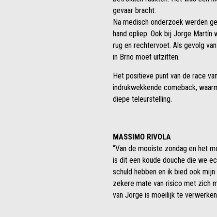
gevaar bracht.
Na medisch onderzoek werden geen
hand opliep. Ook bij Jorge Martí
rug en rechtervoet. Als gevolg van
in Brno moet uitzitten.
Het positieve punt van de race v
indrukwekkende comeback, waarme
diepe teleurstelling.
MASSIMO RIVOLA
“Van de mooiste zondag en het mo
is dit een koude douche die we ech
schuld hebben en ik bied ook mij
zekere mate van risico met zich m
van Jorge is moeilijk te verwerken