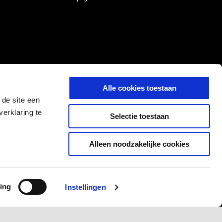
Alle cookies toestaan
 de site een
erklaring te
Selectie toestaan
Alleen noodzakelijke cookies
ing
Instellingen
NL
SELECTEER UW LOKALE WEBSITE
11 P. Iva 01551260506