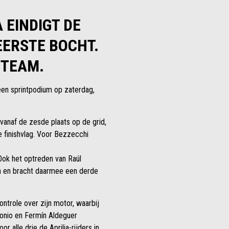
 EINDIGT DE
 EERSTE BOCHT.
 TEAM.
een sprintpodium op zaterdag,
vanaf de zesde plaats op de grid,
e finishvlag. Voor Bezzecchi
 Ook het optreden van Raúl
h en bracht daarmee een derde
ntrole over zijn motor, waarbij
onio en Fermín Aldeguer
 alle drie de Aprilia-rijders in