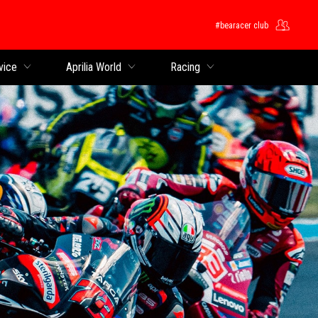
#bearacer club
ntent
vice
Aprilia World
Racing