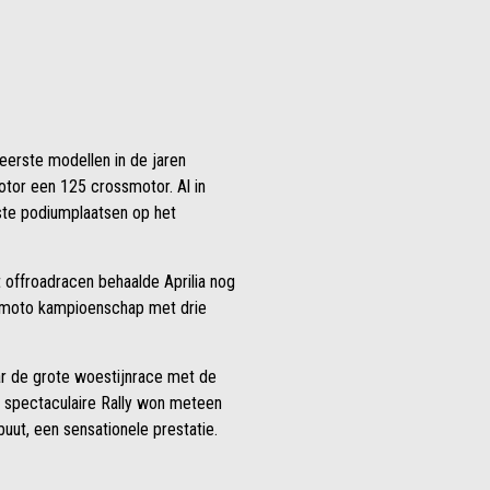
eerste modellen in de jaren
otor een 125 crossmotor. Al in
ste podiumplaatsen op het
t offroadracen behaalde Aprilia nog
ermoto kampioenschap met drie
ar de grote woestijnrace met de
e spectaculaire Rally won meteen
uut, een sensationele prestatie.