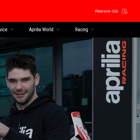
#bearacer club
ntent
vice
Aprilia World
Racing