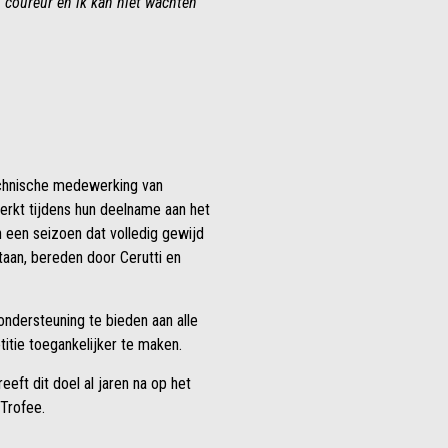
n coureur en ik kan niet wachten
technische medewerking van
erkt tijdens hun deelname aan het
n een seizoen dat volledig gewijd
taan, bereden door Cerutti en
ondersteuning te bieden aan alle
tie toegankelijker te maken.
eft dit doel al jaren na op het
 Trofee.