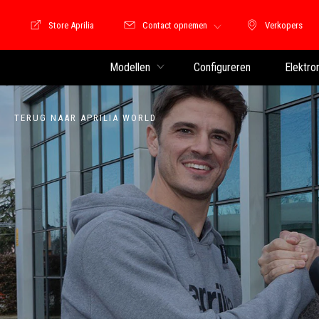
Store Aprilia
Contact opnemen
Verkopers
Store Motoguzzi
Verkopers
Modellen
Configureren
Elektro
TERUG NAAR APRILIA WORLD