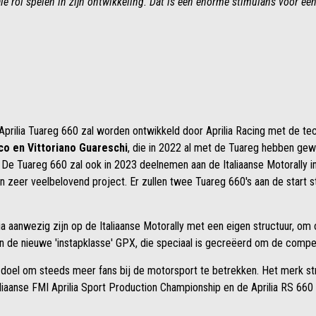
le rol spelen in zijn ontwikkeling. Dat is een enorme stimulans voor ee
Aprilia Tuareg 660 zal worden ontwikkeld door Aprilia Racing met de 
co en Vittoriano Guareschi
, die in 2022 al met de Tuareg hebben gew
 De Tuareg 660 zal ook in 2023 deelnemen aan de Italiaanse Motorally i
en zeer veelbelovend project. Er zullen twee Tuareg 660's aan de start s
ia aanwezig zijn op de Italiaanse Motorally met een eigen structuur, om 
de nieuwe 'instapklasse' GPX, die speciaal is gecreëerd om de competi
doel om steeds meer fans bij de motorsport te betrekken. Het merk stre
taliaanse FMI Aprilia Sport Production Championship en de Aprilia RS 660