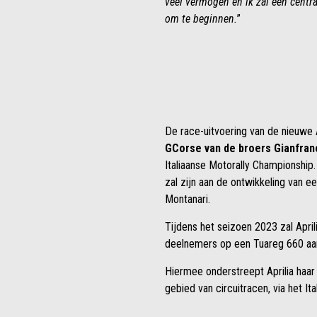
veel vermogen en ik zal een centra
om te beginnen.
”
De race-uitvoering van de nieuwe 
GCorse van de broers Gianfran
Italiaanse Motorally Championship.
zal zijn aan de ontwikkeling van e
Montanari.
Tijdens het seizoen 2023 zal April
deelnemers op een Tuareg 660 aan 
Hiermee onderstreept Aprilia haar 
gebied van circuitracen, via het I