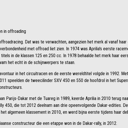
n in offroading
offroadracing. Dat was te verwachten, aangezien het merk al vanaf haar 
verbondenheid met offroad liet zien. In 1974 was Aprilia's eerste racem
titels in de klassen 125 en 250 cc. In 1978 behaalde het merk haar eer
m het echt in de schijnwerpers te staan.
avontuur in het circuitracen en de eerste wereldtitel volgde in 1992. Me
 2011 speelden de tweecilinder SXV 450 en 550 de hoofdrol in het Sup
onstructeurs.
n Parijs-Dakar met de Tuareg in 1989, keerde Aprilia in 2010 terug na
ally 450, die tot 2012 deelnam aan drie opeenvolgende Dakar-edities. D
 het algemeen klassement in 2010, en werd bijna eerste tijdens haar deb
aliaanse constructeur die een etappe won in de Dakar-rally, in 2012.