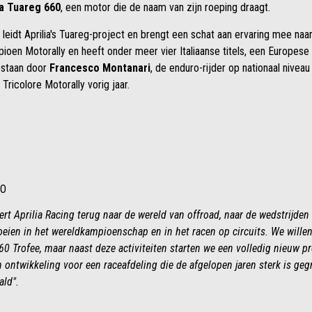
ia Tuareg 660
, een motor die de naam van zijn roeping draagt.
 leidt Aprilia's Tuareg-project en brengt een schat aan ervaring mee naar
ioen Motorally en heeft onder meer vier Italiaanse titels, een Europe
gestaan door
Francesco Montanari
, de enduro-rijder op nationaal niveau
 Tricolore Motorally vorig jaar.
EO
eert Aprilia Racing terug naar de wereld van offroad, naar de wedstrijden
roeien in het wereldkampioenschap en in het racen op circuits. We wille
 Trofee, maar naast deze activiteiten starten we een volledig nieuw p
 ontwikkeling voor een raceafdeling die de afgelopen jaren sterk is geg
ald".