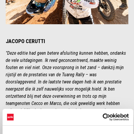
JACOPO CERUTTI
"Deze editie had geen betere afsluiting kunnen hebben, ondanks
de vele uitdagingen. Ik reed geconcentreerd, maakte weinig
fouten en viel niet. Onze voorsprong in het zand – dankzij mijn
rijstijl en de prestaties van de Tuareg Rally – was
doorslaggevend. In de laatste twee dagen heb ik een prestatie
neergezet die ik zelf nauwelijks voor mogelijk hield. Ik ben
ontzettend blij met deze overwinning en trots op mijn
teamgenoten Cecco en Marco, die ook geweldig werk hebben
geleverd. Mijn dank gaat uit naar het hele team voor hun
toewijding en een fantastisch competitieve motor."