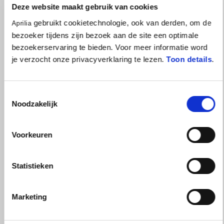
Deze website maakt gebruik van cookies
gebruikt cookietechnologie, ook van derden, om de
Aprilia
bezoeker tijdens zijn bezoek aan de site een optimale
bezoekerservaring te bieden. Voor meer informatie word
je verzocht onze privacyverklaring te lezen.
Toon details
.
Toestemmingsselectie
Noodzakelijk
Voorkeuren
Statistieken
FRANCESCO MONTANARI
Marketing
"Ik ben enorm tevreden over deze editie. De eerste week ging ik