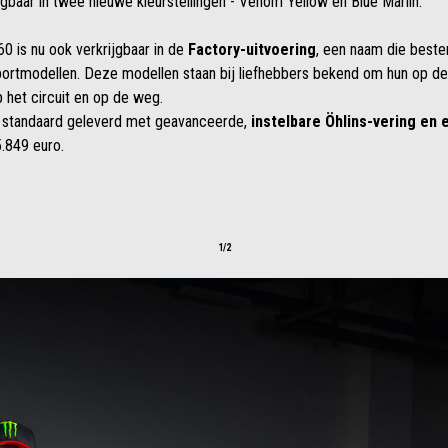
jgbaar in twee nieuwe kleurstellingen - Venom Yellow en Blue Marlin.
60 is nu ook verkrijgbaar in de
Factory-uitvoering
, een naam die beste
portmodellen. Deze modellen staan bij liefhebbers bekend om hun op de 
p het circuit en op de weg.
standaard geleverd met geavanceerde,
instelbare Öhlins-vering en 
5.849 euro.
1/2