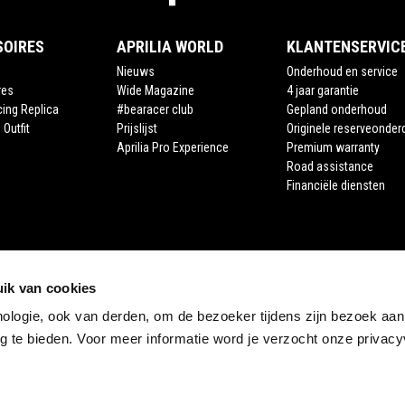
SOIRES
APRILIA WORLD
KLANTENSERVIC
Nieuws
Onderhoud en service
res
Wide Magazine
4 jaar garantie
cing Replica
#bearacer club
Gepland onderhoud
 Outfit
Prijslijst
Originele reserveonder
Aprilia Pro Experience
Premium warranty
Road assistance
Financiële diensten
ik van cookies
nologie, ook van derden, om de bezoeker tijdens zijn bezoek aan
 te bieden. Voor meer informatie word je verzocht onze privacyv
STORE APRILIA
E-commerce