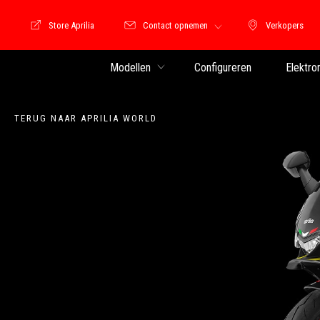
Store Aprilia
Contact opnemen
Verkopers
Store Motoguzzi
Verkopers
Modellen
Configureren
Elektro
TERUG NAAR APRILIA WORLD