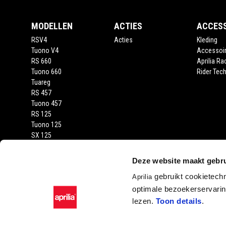
MODELLEN
ACTIES
ACCES
RSV4
Acties
Kleding
Tuono V4
Accessoi
RS 660
Aprilia Ra
Tuono 660
Rider Tech
Tuareg
RS 457
Tuono 457
RS 125
Tuono 125
SX 125
RX 125
SR GT 400
Deze website maakt gebru
SR GT
gebruikt cookietech
Aprilia
SXR
optimale bezoekerservaring
lezen.
Toon details
.