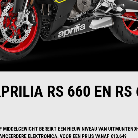
PRILIA RS 660 EN RS
 MIDDELGEWICHT BEREIKT EEN NIEUW NIVEAU VAN UITMUNTENDH
NCEERDERE ELEKTRONICA, VOOR EEN PRIJS VANAF €13.649