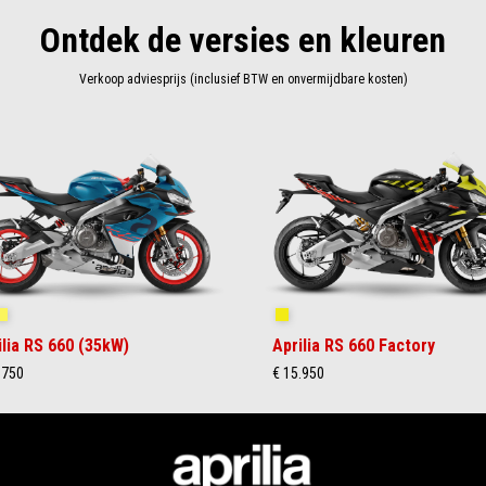
Ontdek de versies en kleuren
Verkoop adviesprijs (inclusief BTW en onvermijdbare kosten)
ue Marlin
Venom Yellow
Shakedown Yellow
ilia RS 660 (35kW)
Aprilia RS 660 Factory
.750
€ 15.950