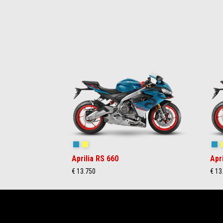
Item
1
of
4
Blue Marlin
Venom Yellow
Bl
Aprilia RS 660
Apr
€ 13.750
€ 13
Voettekst