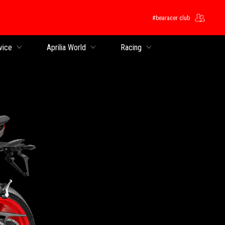
#bearacer club
ntent
vice
Aprilia World
Racing