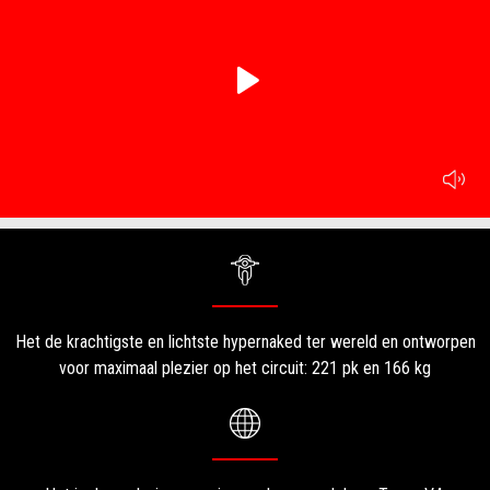
play
mu
Item
Item
1
1
of
of
1
1
Het de krachtigste en lichtste hypernaked ter wereld en ontworpen
voor maximaal plezier op het circuit: 221 pk en 166 kg