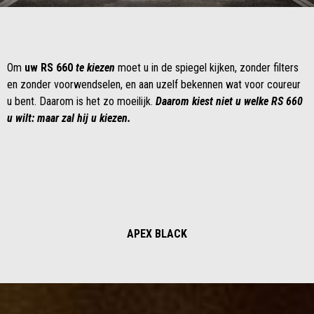
Item
Item
1
1
of
of
1
1
Om
uw RS 660
te kiezen
moet u in de spiegel kijken, zonder filters
en zonder voorwendselen, en aan uzelf bekennen wat voor coureur
u bent. Daarom is het zo moeilijk.
Daarom kiest niet u welke RS 660
u wilt: maar zal hij u kiezen.
APEX BLACK