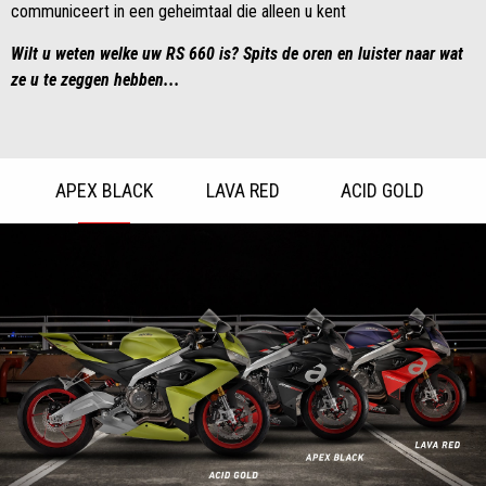
communiceert in een geheimtaal die alleen u kent
Wilt u weten welke uw RS 660 is? Spits de oren en luister naar wat
ze u te zeggen hebben...
APEX BLACK
LAVA RED
ACID GOLD
Item
1
of
3