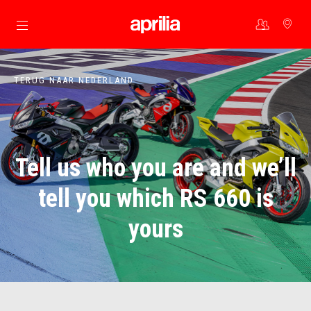
Ga naar de hoofdcontent
TERUG NAAR NEDERLAND
Tell us who you are and we’ll
tell you which RS 660 is
yours