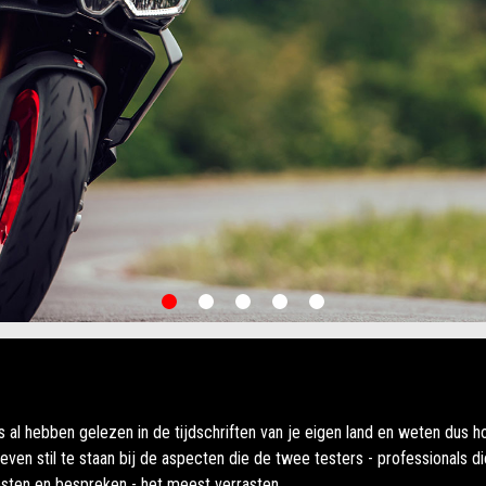
item
item
item
item
item
0
1
2
3
4
s al hebben gelezen in de tijdschriften van je eigen land en weten dus h
even stil te staan bij de aspecten die de twee testers - professionals di
sten en bespreken - het meest verrasten.