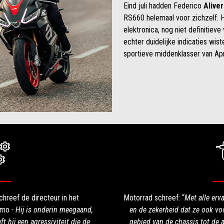
Eind juli hadden Federico
Aliver
RS660 helemaal voor zichzelf. H
elektronica, nog niet definitiev
echter duidelijke indicaties wis
sportieve middenklasser van Apri
chreef de directeur in het
Motorrad schreef: “
Met alle erv
smo
- Hij is onderin meegaand,
en de zekerheid dat ze ook v
t hij een agressiviteit die de
gebied van de chassis tot de 