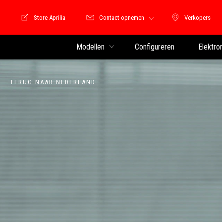
Store Aprilia
Contact opnemen
Verkopers
Store Motoguzzi
Verkopers
Modellen
Configureren
Elektro
TERUG NAAR NEDERLAND