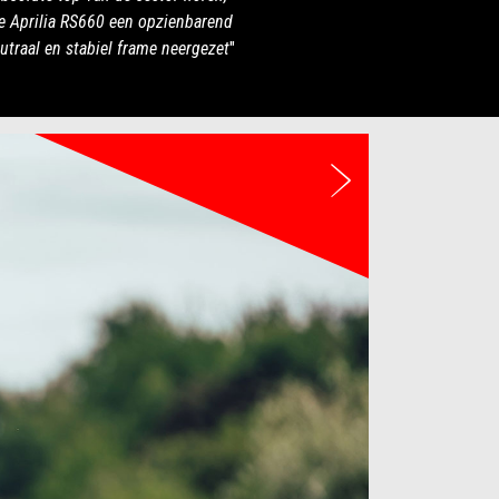
e Aprilia RS660 een opzienbarend
eutraal en stabiel frame neergezet
"
De volgen