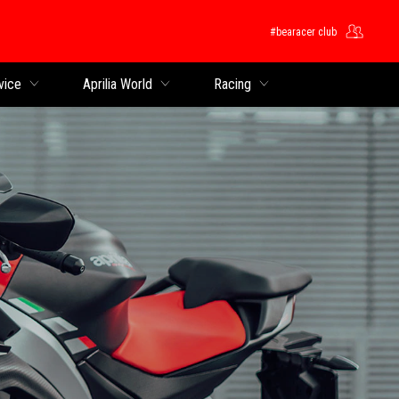
#bearacer club
ntent
vice
Aprilia World
Racing