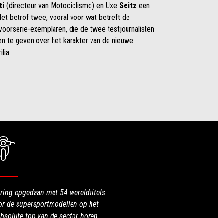
ti
(directeur van Motociclismo) en Uxe
Seitz
een
et betrof twee, vooral voor wat betreft de
e voorserie-exemplaren, die de twee testjournalisten
ten te geven over het karakter van de nieuwe
lia.
aring opgedaan met 54 wereldtitels
oor de supersportmodellen op het
absolute top van de sector horen,