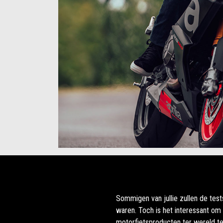
Item
Item
1
1
of
of
5
5
Sommigen van jullie zullen de test
waren. Toch is het interessant om 
motorfietsproducten ter wereld te