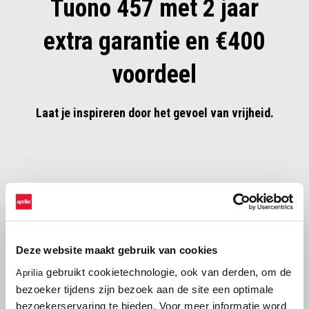
Tuono 457 met 2 jaar
extra garantie en €400
voordeel
Laat je inspireren door het gevoel van vrijheid.
Profiteer in augustus van 2 jaar extra garantie (t.w.v. €403,- euro) en
€400 voordeel op Tuono 457 modellen uit voorraad.
Configureer jouw nieuwe Tuono 457 en neem contact op met een
dealer bij jou in de buurt.
Deze website maakt gebruik van cookies
gebruikt cookietechnologie, ook van derden, om de
Aprilia
bezoeker tijdens zijn bezoek aan de site een optimale
bezoekerservaring te bieden. Voor meer informatie word