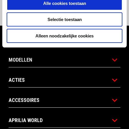
Alle cookies toestaan
verplichting van Piaggio & C. SpA. Voor vragen en/of opmerkingen over 
deze actie en/of de actievoorwaarden kunt u contact opnemen met de 
officiële Aprilia dealer.
Selectie toestaan
Voettekst
Alleen noodzakelijke cookies
MODELLEN
ACTIES
ACCESSOIRES
APRILIA WORLD