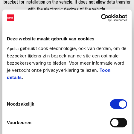
bracket for installation on the vehicle. It does not allow data transfer
with the electronic devices of the vehicle.
Deze website maakt gebruik van cookies
gebruikt cookietechnologie, ook van derden, om de
Aprilia
bezoeker tijdens zijn bezoek aan de site een optimale
bezoekerservaring te bieden. Voor meer informatie word
je verzocht onze privacyverklaring te lezen.
Toon
details
.
BEKIJK ALLES
Item
1
of
Toestemmingsselectie
6
Noodzakelijk
Voorkeuren