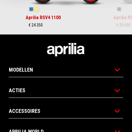
Stingray Blue
Poison Yellow
Shaked
Aprilia RSV4 1100
Aprilia 
€ 24.350
€ 29.650
Voettekst
MODELLEN
ACTIES
ACCESSOIRES
APRILIA WORLD