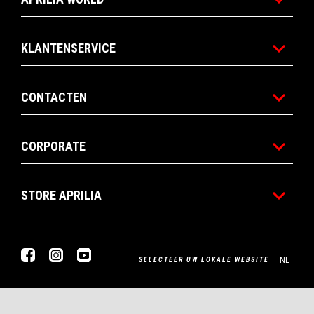
KLANTENSERVICE
CONTACTEN
CORPORATE
STORE APRILIA
Facebook
Instagram
YouTube
NL
SELECTEER UW LOKALE WEBSITE
Piaggio & C. SpA Sede legale Viale Rinaldo Piaggio, 25 56025
Pontedera (PI) Tel. +39 0587.272111 P. Iva 01551260506