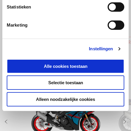
Vorige
D
Statistieken
Marketing
Bar-End Finishers
Carbon R
Instellingen
€ 69
€ 249
Alle cookies toestaan
Selectie toestaan
Item
1
of
2
Alleen noodzakelijke cookies
Vorige
D