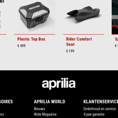
Plastic Top Box
Rider Comfort
S
Seat
€ 499
€ 
€ 199
SOIRES
APRILIA WORLD
KLANTENSERVIC
Nieuws
Onderhoud en service
res
Wide Magazine
4 jaar garantie