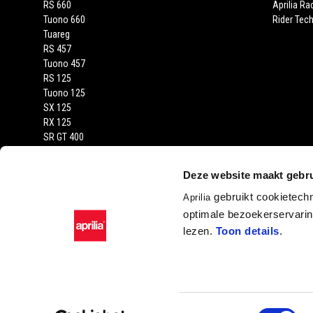
RS 660
Aprilia Ra
Tuono 660
Rider Tech
Tuareg
RS 457
Tuono 457
RS 125
Tuono 125
SX 125
RX 125
SR GT 400
SR GT
SXR
Deze website maakt gebru
gebruikt cookietech
Aprilia
optimale bezoekerservaring
lezen.
Toon details
.
Facebook
Instagram
YouTube
Toestemmingsselectie