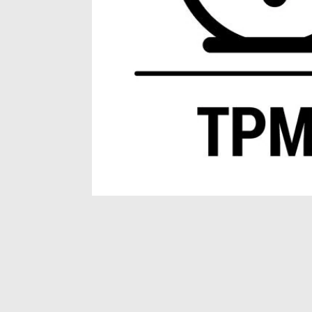
Item
1
of
1