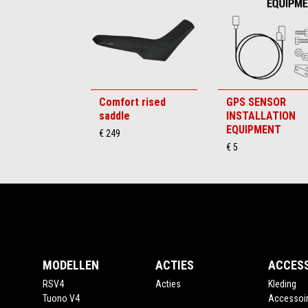
6
Comfort rised
GPS SENSOR
saddle
INSTALLATION
EQUIPMENT
€ 249
€ 5
Voettekst
MODELLEN
ACTIES
ACCES
RSV4
Acties
Kleding
Tuono V4
Accessoi