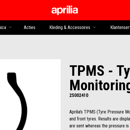
Ga naar de hoofdco
nica
Acties
Kleding & Accessoires
Klantenser
TPMS - Ty
Monitorin
2S002410
Aprilia’s TPMS (Tyre Pressure Mo
and front tyres. Results are disp
are sent whereas the pressure is 