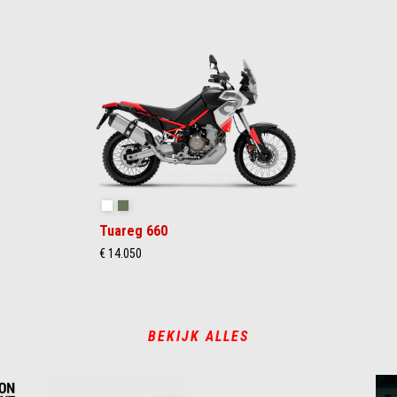
Hailstorm White
Tornado Green
Tuareg 660
€ 14.050
BEKIJK ALLES