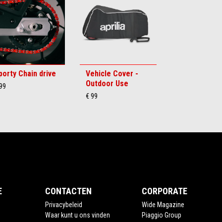
porty Chain drive
Vehicle Cover -
Outdoor Use
99
€ 99
E
CONTACTEN
CORPORATE
Privacybeleid
Wide Magazine
Waar kunt u ons vinden
Piaggio Group