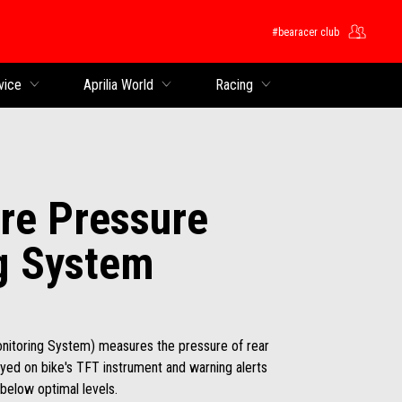
#bearacer club
ntent
vice
Aprilia World
Racing
re Pressure
g System
nitoring System) measures the pressure of rear
layed on bike's TFT instrument and warning alerts
below optimal levels.