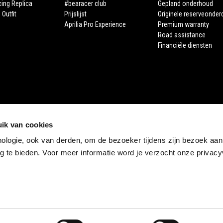
cing Replica
#bearacer club
Gepland onderhoud
 Outfit
Prijslijst
Originele reserveonder
Aprilia Pro Experience
Premium warranty
Road assistance
Financiële diensten
ik van cookies
nologie, ook van derden, om de bezoeker tijdens zijn bezoek aan
STORE APRILIA
 te bieden. Voor meer informatie word je verzocht onze privacyv
E-commerce