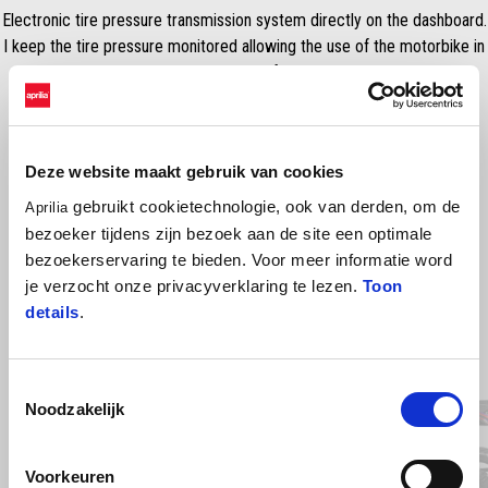
Electronic tire pressure transmission system directly on the dashboard.
I keep the tire pressure monitored allowing the use of the motorbike in
complete safety.
Deze website maakt gebruik van cookies
gebruikt cookietechnologie, ook van derden, om de
Aprilia
bezoeker tijdens zijn bezoek aan de site een optimale
bezoekerservaring te bieden. Voor meer informatie word
je verzocht onze privacyverklaring te lezen.
Toon
details
.
Item
1
of
3
Toestemmingsselectie
Noodzakelijk
Voorkeuren