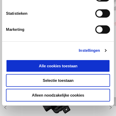
Vorige
D
Statistieken
Coral Snake Blue
Arsenic Yellow
Replica
Aprilia RS 457
Aprilia R
Marketing
€ 8.350
€ 8.650
Instellingen
BEKIJK ALLES
Item
1
Alle cookies toestaan
of
6
Selectie toestaan
Alleen noodzakelijke cookies
Vorige
D