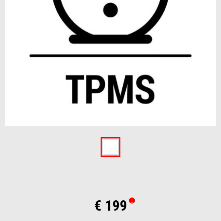
Item
1
of
1
€ 199