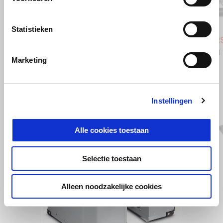
Stingray Blue
Poison Yellow
Shaked
Statistieken
Aprilia RSV4 1100
Aprilia 
€ 24.350
€ 29.650
Marketing
BEKIJK ALLES
Instellingen
Item
1
of
6
Alle cookies toestaan
Selectie toestaan
Alleen noodzakelijke cookies
Vorige
D