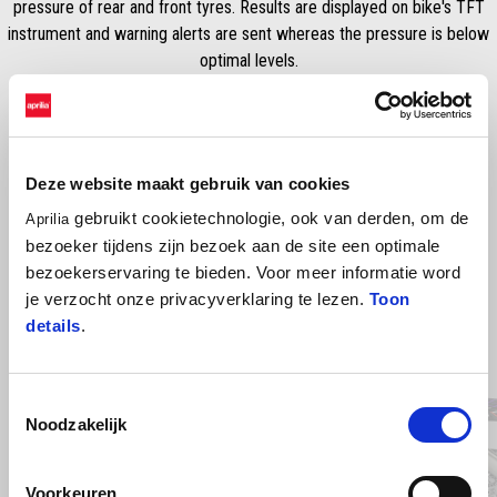
pressure of rear and front tyres. Results are displayed on bike's TFT
instrument and warning alerts are sent whereas the pressure is below
optimal levels.
Deze website maakt gebruik van cookies
gebruikt cookietechnologie, ook van derden, om de
Aprilia
bezoeker tijdens zijn bezoek aan de site een optimale
bezoekerservaring te bieden. Voor meer informatie word
je verzocht onze privacyverklaring te lezen.
Toon
details
.
Item
1
of
4
Toestemmingsselectie
Noodzakelijk
Vorige
D
Voorkeuren