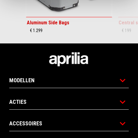
Aluminum Side Bags
Central 
€ 1.299
€ 199
Voettekst
MODELLEN
ACTIES
ACCESSOIRES