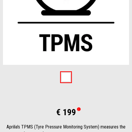
Item
1
of
1
€ 199
Aprilia’s TPMS (Tyre Pressure Monitoring System) measures the