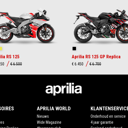
ngsnake White
Cyanide Yellow
Replica
ilia RS 125
Aprilia RS 125 GP Replica
250
€ 6.500
€ 6.450
€ 6.700
SOIRES
APRILIA WORLD
KLANTENSERVIC
Nieuws
Onderhoud en service
res
Wide Magazine
4 jaar garantie