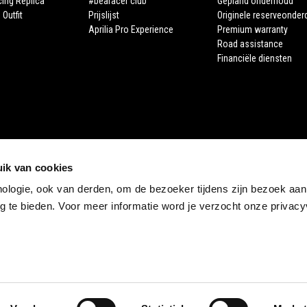
cing Replica
#bearacer club
Gepland onderhoud
 Outfit
Prijslijst
Originele reserveonder
Aprilia Pro Experience
Premium warranty
Road assistance
Financiële diensten
ik van cookies
nologie, ook van derden, om de bezoeker tijdens zijn bezoek aan
STORE APRILIA
 te bieden. Voor meer informatie word je verzocht onze privacyv
E-commerce