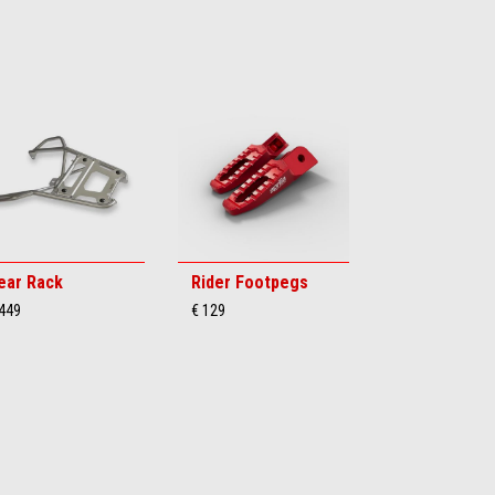
ear Rack
Rider Footpegs
 449
€ 129