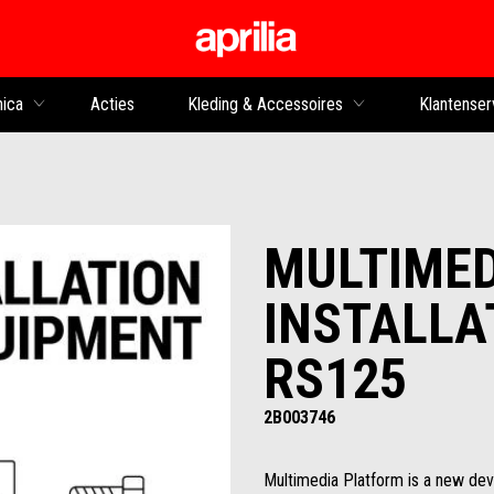
Ga naar de hoofdco
nica
Acties
Kleding & Accessoires
Klantenser
MULTIME
INSTALLA
RS125
2B003746
Multimedia Platform is a new devi