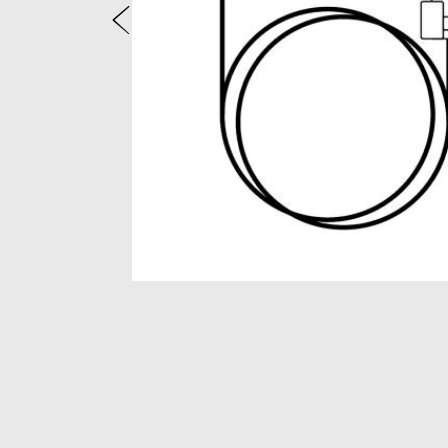
Vorige
Item
1
of
2