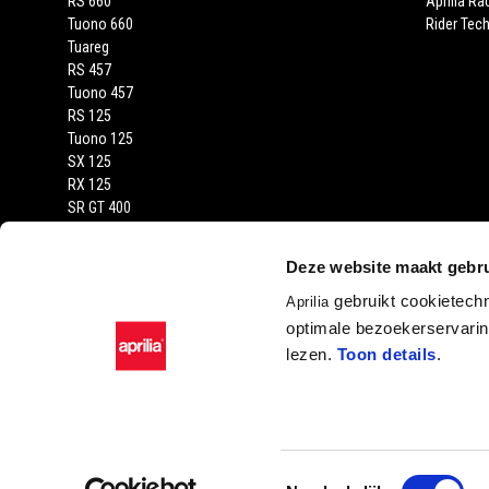
RS 660
Aprilia Ra
Tuono 660
Rider Tech
Tuareg
RS 457
Tuono 457
RS 125
Tuono 125
SX 125
RX 125
SR GT 400
SR GT
SXR
Deze website maakt gebru
gebruikt cookietech
Aprilia
optimale bezoekerservaring
lezen.
Toon details
.
Facebook
Instagram
YouTube
Toestemmingsselectie