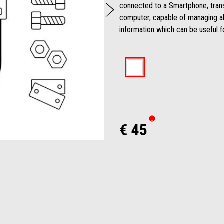
De volgende
connected to a Smartphone, trans
computer, capable of managing all
information which can be useful for
€ 45