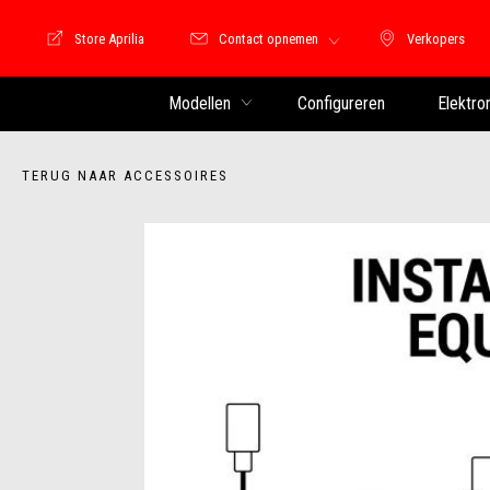
Store Aprilia
Contact opnemen
Verkopers
Store Motoguzzi
Verkopers
Modellen
Configureren
Elektro
TERUG NAAR ACCESSOIRES