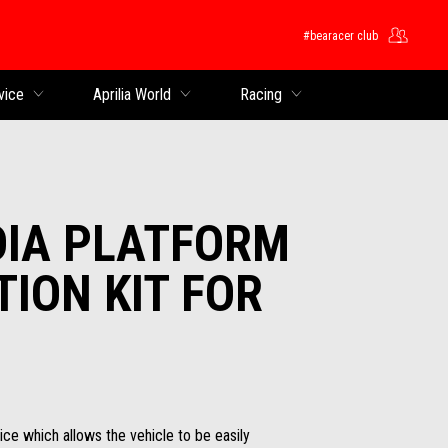
#bearacer club
ntent
vice
Aprilia World
Racing
DIA PLATFORM
TION KIT FOR
ce which allows the vehicle to be easily