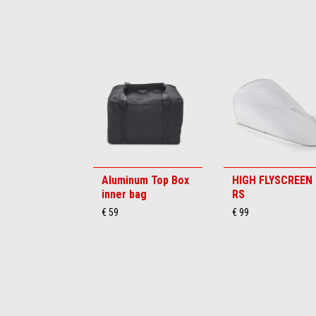
Item
1
of
6
Aluminum Top Box
HIGH FLYSCREEN
inner bag
RS
€ 59
€ 99
Item