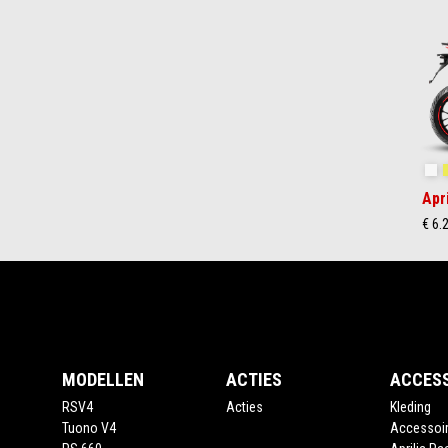
1
of
2
Ki
Apr
€ 6.
Voettekst
MODELLEN
ACTIES
ACCES
RSV4
Acties
Kleding
Tuono V4
Accessoi