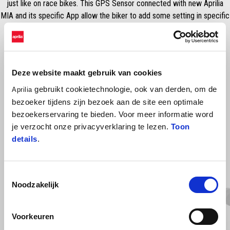
just like on race bikes. This GPS Sensor connected with new Aprilia
MIA and its specific App allow the biker to add some setting in specific
parts of circuit.
Deze website maakt gebruik van cookies
gebruikt cookietechnologie, ook van derden, om de
Aprilia
bezoeker tijdens zijn bezoek aan de site een optimale
bezoekerservaring te bieden. Voor meer informatie word
je verzocht onze privacyverklaring te lezen.
Toon
details
.
BEKIJK ALLES
Item
1
Toestemmingsselectie
of
6
Noodzakelijk
Voorkeuren