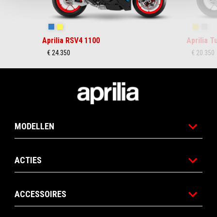
Stingray Blue
Poison Yellow
Scorpio
Sha
Aprilia RSV4 1100
Aprilia 
€ 24.350
€ 20.350
Voettekst
MODELLEN
ACTIES
ACCESSOIRES