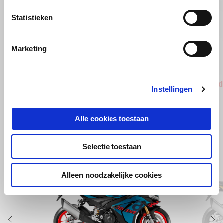
Statistieken
Vorige
D
Marketing
Aluminum Top Box
Front Ax
Instellingen
€ 699
€ 59
Alle cookies toestaan
Selectie toestaan
Item
1
of
9
Alleen noodzakelijke cookies
Vorige
D